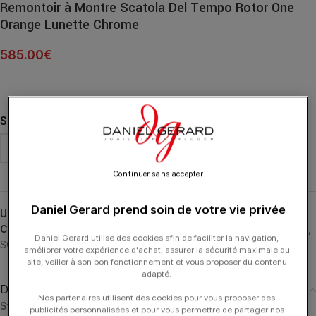
Remontoir à Montre Scatola Del Tempo Rotor One
Orange Lunette Chrome
585.00
€
SUPPORT DE MONTRE
Continuer sans accepter
Daniel Gerard prend soin de votre vie privée
UGS :
03008.A-1
Catégories :
ACCESSOIRES
,
Remontoirs Automatiques
,
Rotor One
,
Daniel Gerard utilise des cookies afin de faciliter la navigation,
SCATOLA DEL TEMPO
améliorer votre expérience d'achat, assurer la sécurité maximale du
site, veiller à son bon fonctionnement et vous proposer du contenu
adapté.
Description
Nos partenaires utilisent des cookies pour vous proposer des
Standard
:
publicités personnalisées et pour vous permettre de partager nos