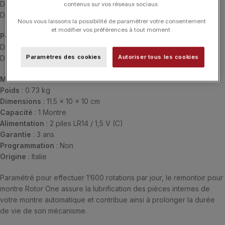
Diamètre maximum du bracelet : 19,5 cm
contenus sur vos réseaux sociaux.
Diamètre minimum du bracelet : 16,3 cm
Nous vous laissons la possibilité de paramétrer votre consentement
et modifier vos préférences à tout moment.
Petit
:
Diamètre maximum du bracelet : 17,4 cm
Paramètres des cookies
Autoriser tous les cookies
Diamètre minimum du bracelet : 15,2 cm
Matière
: Cuir toledo
Poids
: 0.73 kg
Dimensions
: 11.5 x 10 x 10 cm
Capacité
: 1 Montre
Alimentation
: 2 piles LR14 / 1,5 V (C)
Garantie
: 3 ans
Programmation
: Non
Origine
: Italie
Paramétré pour effectuer 1’600 rotations par jour, le remontoir pour
montre Rotor One assure la lubrification des pièces internes de
votre montre automatique et contribue ainsi à prolonger la durée
de vie de son mécanisme.