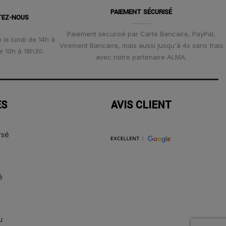
PAIEMENT SÉCURISÉ
TEZ-NOUS
Paiement sécurisé par Carte Bancaire, PayPal,
 le lundi de 14h à
Virement Bancaire, mais aussi jusqu'à 4x sans frais
e 10h à 18h30.
avec notre partenaire ALMA.
ES
AVIS CLIENT
rsé
é
u