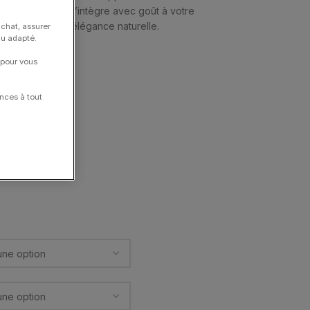
laqué ou mat, il s’intègre avec goût à votre
ontres avec une élégance naturelle.
achat, assurer
nu adapté.
 pour vous
nces à tout