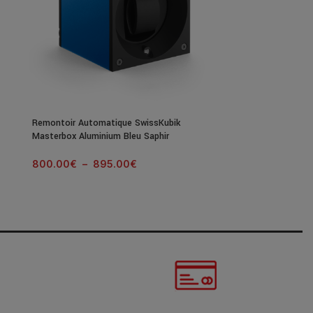
Remontoir Automatique SwissKubik
Remontoir Auto
Masterbox Aluminium Bleu Saphir
Masterbox Alum
800.00
€
–
895.00
€
800.00
€
–
8