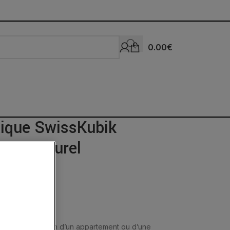
0.00
€
ique SwissKubik
nge Naturel
dans la décoration d’un appartement ou d’une