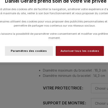
Daniel Gerard prend soin de votre vie privée
maison. Uni ou dépouillé, clair ou foncé, 
intérieur et accueille toutes sortes de m
d utilise des cookies afin de faciliter la navigation, améliorer votre expérience d'
ité maximale du site, veiller à son bon fonctionnement et vous proposer du conte
Support de montre inclus :
enaires utilisent des cookies pour vous proposer des publicités personnalisées et
permettre de partager nos contenus sur vos réseaux sociaux.
Standard
laissons la possibilité de paramétrer votre consentement et modifier vos préfére
moment.
Diamètre maximum du bracelet : 19,5 cm
Diamètre minimum du bracelet : 16cm
Paramètres des cookies
Autoriser tous les cookies
Petit
Diamètre maximum du bracelet : 16,3 cm
Diamètre minimum du bracelet : 14,3 cm
VITRE PROTECTRICE
SUPPORT DE MONTRE