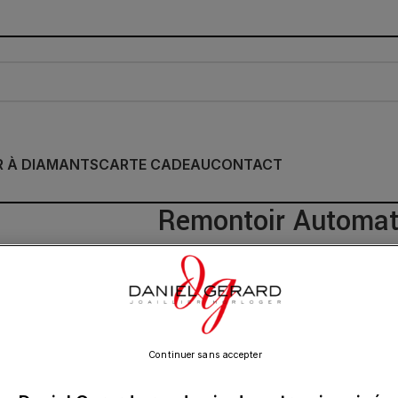
R À DIAMANTS
CARTE CADEAU
CONTACT
Remontoir Automat
Masterbox Bois We
890.00
€
–
985.00
€
Continuer sans accepter
Le bois est un matériau incontournable 