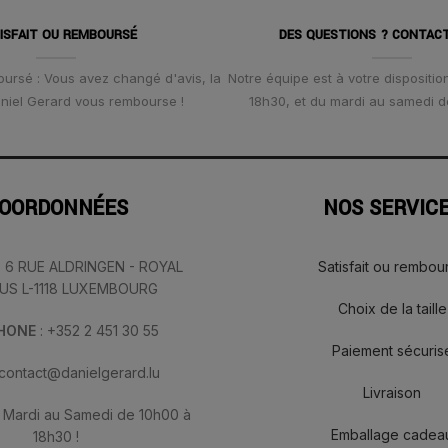
ISFAIT OU REMBOURSÉ
DES QUESTIONS ? CONTAC
oursé : Vous avez changé d'avis, la
Notre équipe est à votre disposition
Daniel Gerard vous rembourse !
18h30, et du mardi au samedi d
OORDONNÉES
NOS SERVIC
: 6 RUE ALDRINGEN - ROYAL
Satisfait ou rembou
IUS L-1118 LUXEMBOURG
Choix de la taille
PHONE
: +352 2 451 30 55
Paiement sécuris
 contact@danielgerard.lu
Livraison
: Mardi au Samedi de 10h00 à
Emballage cadea
18h30 !