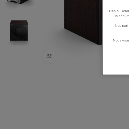
Daniel Gerar
la sécur
Nos part
Nous vous 
Click to enlarge