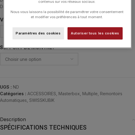
contenus sur vos réseaux sociaux.
Diamètre minimum du bracelet : 14,3 cm
Nous vous laissons la possibilité de paramétrer votre consentement
et modifier vos préférences à tout moment.
VITRE PROTECTRICE
Paramètres des cookies
Autoriser tous les cookies
SUPPORT DE MONTRE
UGS :
ND
Catégories :
ACCESSOIRES
,
Masterbox
,
Multiple
,
Remontoirs
Automatiques
,
SWISSKUBIK
Description
SPÉCIFICATIONS TECHNIQUES