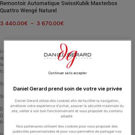
Remontoir Automatique SwissKubik Masterbox
Quattro Wengé Naturel
3 440.00
€
–
3 670.00
€
Le bois est un matériau incontournable dans la décoration d’un
appartement ou d’une maison. Uni ou dépouillé, clair ou foncé,
laqué ou mat, il s’intègre avec goût à votre intérieur et accueille
toutes sortes de montres avec une élégance naturelle.
Continuer sans accepter
Support de montre inclus :
Daniel Gerard prend soin de votre vie privée
Standard
Daniel Gerard utilise des cookies afin de faciliter la navigation,
améliorer votre expérience d'achat, assurer la sécurité maximale du
Diamètre maximum du bracelet : 19,5 cm
site, veiller à son bon fonctionnement et vous proposer du contenu
Diamètre minimum du bracelet : 16cm
adapté.
Petit
Nos partenaires utilisent des cookies pour vous proposer des
publicités personnalisées et pour vous permettre de partager nos
Diamètre maximum du bracelet : 16,3 cm