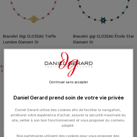
Bracelet Gigi CLOZEAU Trèfle
Bracelet gigi CLOZEAU Étoile Star
Lumière Diamant Or
Diamant Or
495.00
€
525.00
€
Expédié
Expédié
24H
24H
Continuer sans accepter
Daniel Gerard prend soin de votre vie privée
Daniel Gerard utilise des cookies afin de faciliter la navigation,
améliorer votre expérience d'achat, assurer la sécurité maximale du
site, veiller à son bon fonctionnement et vous proposer du contenu
adapté.
Bracelet gigi CLOZEAU Coeur
Bracelet Cheville gigi CLOZEAU
Nos partenaires utilisent des cookies pour vous proposer des