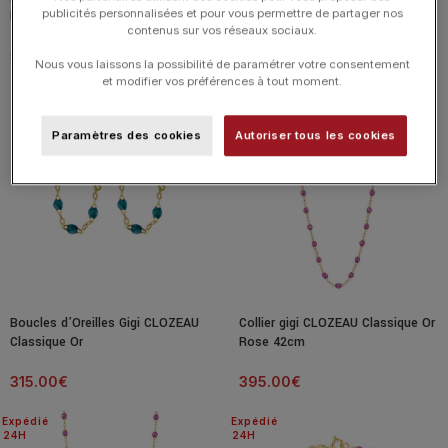
publicités personnalisées et pour vous permettre de partager nos
Lumière Diamants Or
Classique Or
contenus sur vos réseaux sociaux.
545.00
€
305.00
€
Nous vous laissons la possibilité de paramétrer votre consentement
et modifier vos préférences à tout moment.
Expédié
24H
Paramètres des cookies
Autoriser tous les cookies
Boucles d’Oreilles Gigi CLOZEAU
Collier gigi CLOZEAU Classique Or
Classique Or
Rose 42cm
315.00
€
395.00
€
Expédié
Expédié
24H
24H