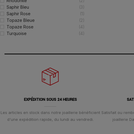
Rhodonite
(2)
Saphir Bleu
(3)
Saphir Rose
(1)
Topaze Bleue
(2)
Topaze Rose
(4)
Turquoise
(4)
EXPÉDITION SOUS 24 HEURES
SAT
Les articles en stock dans notre joaillerie bénéficient
Satisfait ou remb
d'une expédition rapide, du lundi au vendredi.
joaillerie 