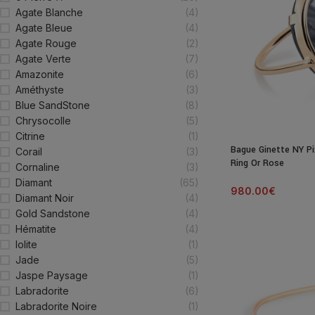
Agate Blanche
(4)
Agate Bleue
(4)
Agate Rouge
(2)
Agate Verte
(7)
Amazonite
(6)
Améthyste
(3)
Blue SandStone
(8)
Chrysocolle
(5)
Citrine
(1)
Bague Ginette NY Pi
Corail
(3)
Ring Or Rose
Cornaline
(3)
Diamant
(65)
980.00
€
Diamant Noir
(4)
Gold Sandstone
(4)
Hématite
(4)
Iolite
(1)
Jade
(5)
Jaspe Paysage
(1)
Labradorite
(6)
Labradorite Noire
(1)