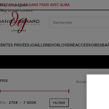
AYEZ EN 3 ET 4X SANS FRAIS AVEC ALMA
Skip to navigation
Skip to main content
ENTES PRIVÉES
JOAILLERIE
HORLOGERIE
ACCESSOIRES
BA
PRIX
Accueil
/
Produit Tail
Prix :
270€
—
7 900€
FILTRER