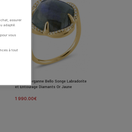
achat, assurer
nu adapté.
 pour vous
nces à tout
Bague Morganne Bello Songe Labradorite
et Entourage Diamants Or Jaune
1 990.00
€