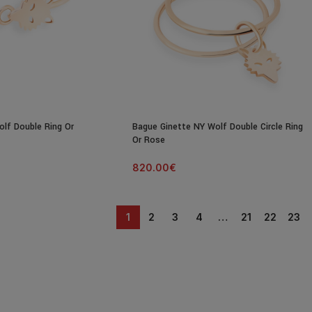
lf Double Ring Or
Bague Ginette NY Wolf Double Circle Ring
Or Rose
820.00
€
1
2
3
4
…
21
22
23