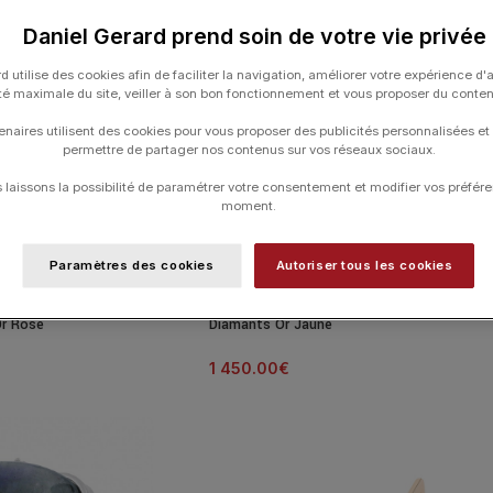
Daniel Gerard prend soin de votre vie privée
d utilise des cookies afin de faciliter la navigation, améliorer votre expérience d'
ité maximale du site, veiller à son bon fonctionnement et vous proposer du conte
enaires utilisent des cookies pour vous proposer des publicités personnalisées et
permettre de partager nos contenus sur vos réseaux sociaux.
laissons la possibilité de paramétrer votre consentement et modifier vos préfére
moment.
Paramètres des cookies
Autoriser tous les cookies
o Infinite Love Quartz
Bague Morganne Bello Songe Améthyste et
r Rose
Diamants Or Jaune
1 450.00
€