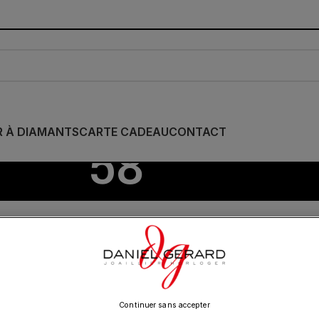
R À DIAMANTS
CARTE CADEAU
CONTACT
58
le de Doigt
/
58
Show
9
12
18
24
Continuer sans accepter