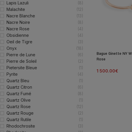
Lapis Lazuli
(8)
Malachite
(12)
Nacre Blanche
(13)
Nacre Noire
(8)
Nacre Rose
(4)
Obsidienne
(4)
Oeil de Tigre
(3)
Onyx
(18)
Bague Ginette NY Wo
Pierre de Lune
(6)
Rose
Pierre de Soleil
(2)
Pietersite Bleue
(1)
1 500.00
€
Pyrite
(4)
Quartz Bleu
(1)
Quartz Citron
(6)
Quartz Fumé
(8)
Quartz Olive
(1)
Quartz Rose
(12)
Quartz Rouge
(2)
Quartz Rutile
(1)
Rhodochrosite
(3)