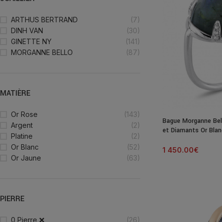
ARTHUS BERTRAND
(7)
DINH VAN
(30)
GINETTE NY
(141)
MORGANNE BELLO
(87)
MATIÈRE
Or Rose
(143)
Bague Morganne Bel
Argent
(2)
et Diamants Or Blan
Platine
(2)
Or Blanc
(52)
1 450.00
€
Or Jaune
(63)
PIERRE
0 Pierre ❌
(26)