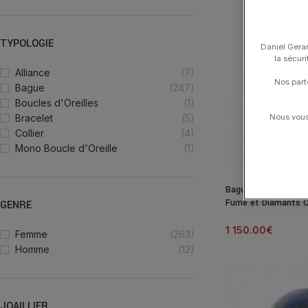
TYPOLOGIE
Daniel Gerar
la sécur
Alliance
(7)
Nos part
Bague
(247)
Boucles d'Oreilles
(1)
Nous vous 
Bracelet
(5)
Collier
(4)
Mono Boucle d'Oreille
(1)
Bague Morganne Bell
Fumé et Diamants O
GENRE
1 150.00
€
Femme
(263)
Homme
(12)
JOAILLIER