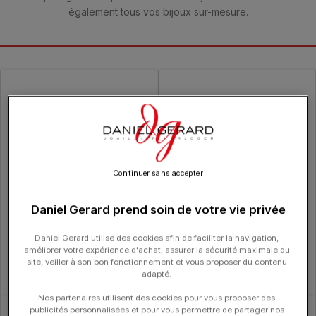
également tous vos bijoux sur-mesure.
Continuer sans accepter
Daniel Gerard prend soin de votre vie privée
Daniel Gerard utilise des cookies afin de faciliter la navigation,
Pendentif TOM G Moderne Or
Solitaire TOM G Moderne Or Blanc
améliorer votre expérience d'achat, assurer la sécurité maximale du
Blanc Diamant 0,4 CT Chaîne
Et Diamant 0,40 CT Certifié GIA
site, veiller à son bon fonctionnement et vous proposer du contenu
adapté.
3 350.00
€
3 100.00
€
Nos partenaires utilisent des cookies pour vous proposer des
publicités personnalisées et pour vous permettre de partager nos