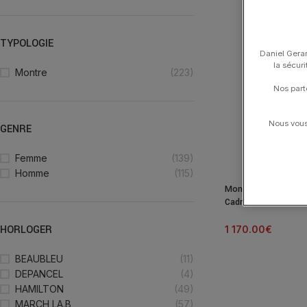
TYPOLOGIE
Daniel Gerar
la sécur
Montre
(223)
Nos part
Nous vous 
GENRE
Femme
(139)
Homme
(115)
Montre Mido Baronc
Cadran Blanc Bracele
HORLOGER
1 170.00
€
BEAUBLEU
(11)
DEPANCEL
(4)
HAMILTON
(49)
MARCH LA.B
(57)