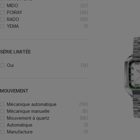
MIDO
(22)
POIRAY
(38)
RADO
(35)
YEMA
(1)
SÉRIE LIMITÉE
Oui
(14)
MOUVEMENT
Mécanique automatique
(116)
Mécanique manuelle
(8)
Mouvement à quartz
(98)
Automatique
(1)
Manufacture
(1)