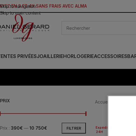
AYEZ EN 3 ET 4X SANS FRAIS AVEC ALMA
Skip to navigation
Skip to main content
ENTES PRIVÉES
JOAILLERIE
HORLOGERIE
ACCESSOIRES
BA
PRIX
Accueil
/
Produit Ca
Prix :
390€
—
10 750€
Expédié
FILTRER
24H