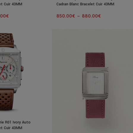
et Cuir 43MM
Cadran Blanc Bracelet Cuir 43MM
.00
€
850.00
€
–
880.00
€
ie R01 Ivory Auto
et Cuir 43MM