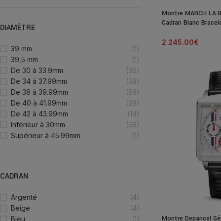
Montre MARCH LA.B
Cadran Blanc Bracel
DIAMÈTRE
2 245.00
€
39 mm
(1)
39,5 mm
(1)
De 30 à 33.9mm
(36)
De 34 à 37.99mm
(39)
De 38 à 39.99mm
(56)
De 40 à 41.99mm
(28)
De 42 à 43.99mm
(14)
Inférieur à 30mm
(56)
Supérieur à 45.99mm
(1)
CADRAN
Argenté
(4)
Beige
(4)
Montre Depancel Sér
Bleu
(1)