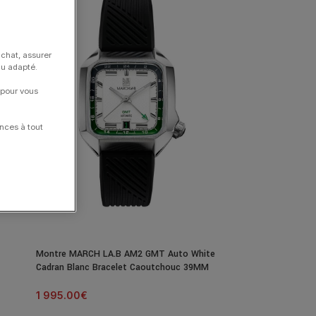
achat, assurer
nu adapté.
 pour vous
nces à tout
Montre MARCH LA.B AM2 GMT Auto White
Cadran Blanc Bracelet Caoutchouc 39MM
1 995.00
€