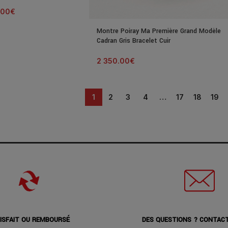
.00
€
Montre Poiray Ma Première Grand Modèle
Cadran Gris Bracelet Cuir
2 350.00
€
1
2
3
4
…
17
18
19
ISFAIT OU REMBOURSÉ
DES QUESTIONS ? CONTAC