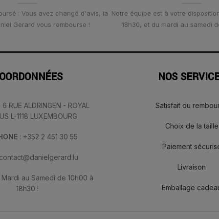
oursé : Vous avez changé d'avis, la
Notre équipe est à votre disposition
Daniel Gerard vous rembourse !
18h30, et du mardi au samedi d
OORDONNÉES
NOS SERVIC
: 6 RUE ALDRINGEN - ROYAL
Satisfait ou rembou
IUS L-1118 LUXEMBOURG
Choix de la taille
PHONE
: +352 2 451 30 55
Paiement sécuris
 contact@danielgerard.lu
Livraison
: Mardi au Samedi de 10h00 à
Emballage cadea
18h30 !