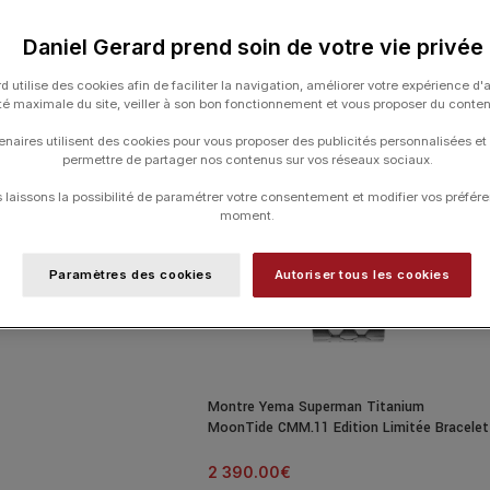
Daniel Gerard prend soin de votre vie privée
d utilise des cookies afin de faciliter la navigation, améliorer votre expérience d'
ité maximale du site, veiller à son bon fonctionnement et vous proposer du conte
enaires utilisent des cookies pour vous proposer des publicités personnalisées et
permettre de partager nos contenus sur vos réseaux sociaux.
laissons la possibilité de paramétrer votre consentement et modifier vos préfére
moment.
Paramètres des cookies
Autoriser tous les cookies
elli Heritage 39mm
t Cuir Noir
Montre Yema Superman Titanium
MoonTide CMM.11 Edition Limitée Bracelet
Titane
2 390.00
€