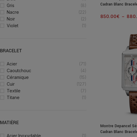
Cadran Blanc Bracel
Gris
(8)
Nacre
(22)
850.00
€
–
880
Noir
(2)
Violet
(1)
BRACELET
Acier
(71)
Caoutchouc
(4)
Céramique
(15)
Cuir
(127)
Textile
(7)
Titane
(1)
MATIÈRE
Montre Depancel Sér
Cadran Blanc Bracel
Acier Inoxydable
(1)