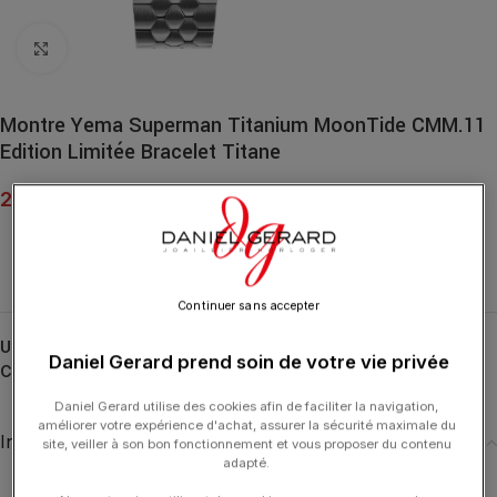
Click to enlarge
Montre Yema Superman Titanium MoonTide CMM.11
Edition Limitée Bracelet Titane
2 390.00
€
Continuer sans accepter
UGS :
12.26.11.66.TNL.MT
Daniel Gerard prend soin de votre vie privée
Catégorie :
HORLOGERIE
Daniel Gerard utilise des cookies afin de faciliter la navigation,
améliorer votre expérience d'achat, assurer la sécurité maximale du
Informations complémentaires
site, veiller à son bon fonctionnement et vous proposer du contenu
adapté.
DIAMÈTRE
39,5 mm