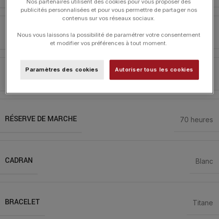
Nos partenaires utilisent des cookies pour vous proposer des
publicités personnalisées et pour vous permettre de partager nos
contenus sur vos réseaux sociaux.
MATIÈRE
Nous vous laissons la possibilité de paramétrer votre consentement
Acier Inoxydable
et modifier vos préférences à tout moment.
Paramètres des cookies
Autoriser tous les cookies
MOUVEMENT
Manufacture
RÉSERVE DE MARCHE
70 heures
CADRAN
Blanc
BRACELET
Titane