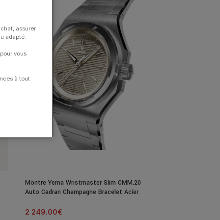
achat, assurer
nu adapté.
 pour vous
nces à tout
Montre Yema Wristmaster Slim CMM.20
Auto Cadran Champagne Bracelet Acier
39MM
2 249.00
€