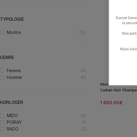
Daniel Gerar
TYPOLOGIE
la sécur
Montre
(10)
Nos part
Nous vous 
GENRE
Femme
(4)
Homme
(6)
Montre Mido Multif
Cadran Noir Champag
Caoutchouc 40MM
HORLOGER
1 650.00
€
MIDO
(4)
POIRAY
(1)
RADO
(2)