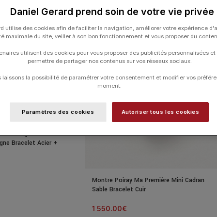
Daniel Gerard prend soin de votre vie privée
d utilise des cookies afin de faciliter la navigation, améliorer votre expérience d'
ité maximale du site, veiller à son bon fonctionnement et vous proposer du conte
enaires utilisent des cookies pour vous proposer des publicités personnalisées et
permettre de partager nos contenus sur vos réseaux sociaux.
laissons la possibilité de paramétrer votre consentement et modifier vos préfére
moment.
Paramètres des cookies
Autoriser tous les cookies
ort TV Big Date Auto
ne Bracelet Acier +
Montre Poiray Ma Première Mini Cadran
Sable Bracelet Cuir
1 550.00
€