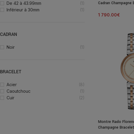
Cadran Champagne B
De 42 à 43.99mm
(1)
Inférieur à 30mm
(1)
1 790.00
€
CADRAN
Noir
(1)
BRACELET
Acier
(8)
Caoutchouc
(1)
Cuir
(2)
Montre Rado Floren
Champagne Bracele