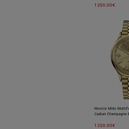
1 250.00
€
Montre Mido Multif
Cadran Champagne B
1 220.00
€