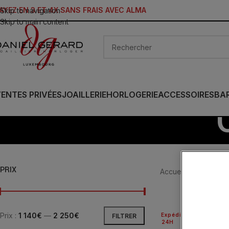
AYEZ EN 3 ET 4X SANS FRAIS AVEC ALMA
Skip to navigation
Skip to main content
ENTES PRIVÉES
JOAILLERIE
HORLOGERIE
ACCESSOIRES
BA
PRIX
Accueil
/
Produit Ca
Prix :
1 140€
—
2 250€
Expédié
FILTRER
24H