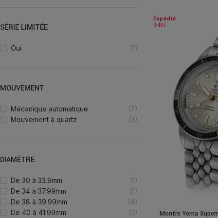
Expédié
SÉRIE LIMITÉE
24H
Oui
(1)
MOUVEMENT
Mécanique automatique
(7)
Mouvement à quartz
(3)
DIAMÈTRE
De 30 à 33.9mm
(1)
De 34 à 37.99mm
(1)
De 38 à 39.99mm
(4)
De 40 à 41.99mm
(2)
Montre Yema Super