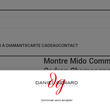
R À DIAMANTS
CARTE CADEAU
CONTACT
Montre Mido Comm
Cadran Champagne 
Cuir 35MM
1 140.00
€
Continuer sans accepter