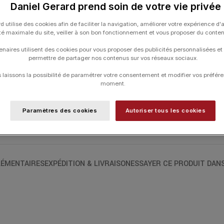
Daniel Gerard prend soin de votre vie privée
L’iconique Commander resplendit au fémi
d utilise des cookies afin de faciliter la navigation, améliorer votre expérience d'
la personnalité unique, le visage raffin
ité maximale du site, veiller à son bon fonctionnement et vous proposer du conte
admirer sous toutes ses coutures et dans
fièrement un Lady sur leur cadran, évoq
enaires utilisent des cookies pour vous proposer des publicités personnalisées et
permettre de partager nos contenus sur vos réseaux sociaux.
les porteront.
laissons la possibilité de paramétrer votre consentement et modifier vos préfére
moment.
UGS :
M021.207.16.296.00
Paramètres des cookies
Autoriser tous les cookies
Catégories :
Commander
,
HORLOGERIE
,
ÉMENTAIRES
EXPÉDITION & LIVRAISON
ESSAYER CE PRODUIT DAN