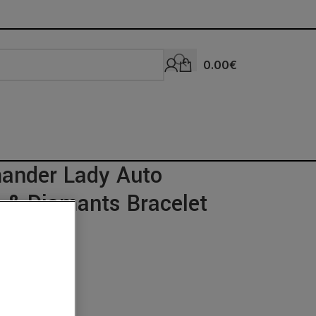
0.00
€
ander Lady Auto
& Diamants Bracelet