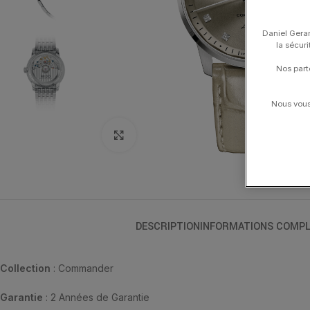
Daniel Gerar
la sécur
Nos part
Nous vous 
Click to enlarge
DESCRIPTION
INFORMATIONS COMPL
Collection
: Commander
Garantie
: 2 Années de Garantie