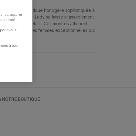
nin. D’une esthétique horlogère sophistiquée à
achat, assurer
é de la Commander Lady se laisse inlassablement
nu adapté.
 les moindres détails. Ces montres affichent
uant à merveille les femmes exceptionnelles qui
 pour vous
nces à tout
MIDO
S NOTRE BOUTIQUE