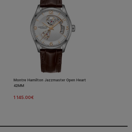
Montre Hamilton Jazzmaster Open Heart
Montre Hamilton
42MM
GMT Chrono Quar
Acier 46MM
1 145.00
€
1 145.00
€