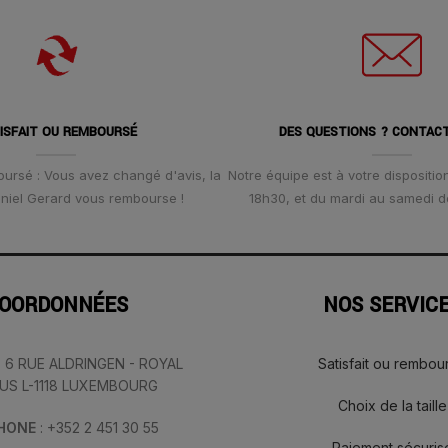
ISFAIT OU REMBOURSÉ
DES QUESTIONS ? CONTAC
oursé : Vous avez changé d'avis, la
Notre équipe est à votre disposition
Daniel Gerard vous rembourse !
18h30, et du mardi au samedi d
OORDONNÉES
NOS SERVIC
: 6 RUE ALDRINGEN - ROYAL
Satisfait ou rembou
IUS L-1118 LUXEMBOURG
Choix de la taille
PHONE
: +352 2 451 30 55
Paiement sécuris