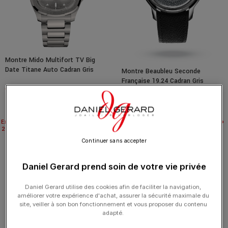
Montre Mido Multifort TV Big
Date Titane Auto Cadran Gris
Montre Beaubleu Seconde
Bracelet Acier 40MM
Française 19.24 Cadran Gris
1 490.00
€
Bracelet Cuir Noir 39MM
1 490.00
€
-20%
Expédié
Expédié
24H
24H
Continuer sans accepter
Daniel Gerard prend soin de votre vie privée
Daniel Gerard utilise des cookies afin de faciliter la navigation,
améliorer votre expérience d'achat, assurer la sécurité maximale du
site, veiller à son bon fonctionnement et vous proposer du contenu
adapté.