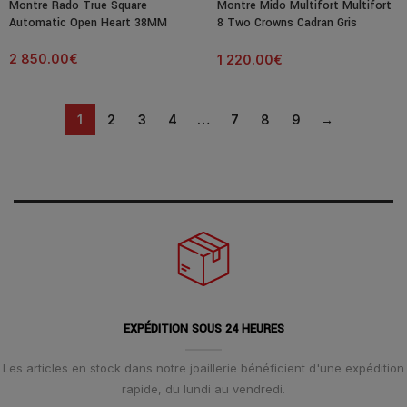
Montre Rado True Square
Montre Mido Multifort Multifort
Automatic Open Heart 38MM
8 Two Crowns Cadran Gris
Bracelet Acier
2 850.00
€
1 220.00
€
1
2
3
4
…
7
8
9
→
EXPÉDITION SOUS 24 HEURES
Les articles en stock dans notre joaillerie bénéficient d'une expédition
rapide, du lundi au vendredi.