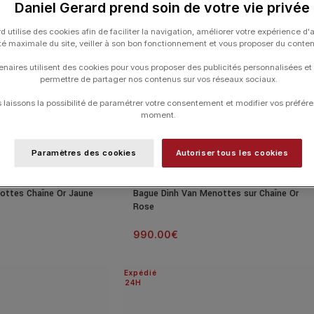
Daniel Gerard prend soin de votre vie privée
d utilise des cookies afin de faciliter la navigation, améliorer votre expérience d'
ité maximale du site, veiller à son bon fonctionnement et vous proposer du conte
enaires utilisent des cookies pour vous proposer des publicités personnalisées et
permettre de partager nos contenus sur vos réseaux sociaux.
laissons la possibilité de paramétrer votre consentement et modifier vos préfére
moment.
Paramètres des cookies
Autoriser tous les cookies
ottes Chaîne Or Jaune
Bague Dinh Van Menottes sur Chaîne Or
Rose
990.00
€
Expédié
24H