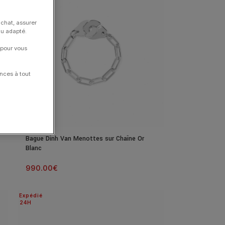
achat, assurer
nu adapté.
 pour vous
nces à tout
Bague Dinh Van Menottes sur Chaîne Or
Blanc
990.00
€
Expédié
24H