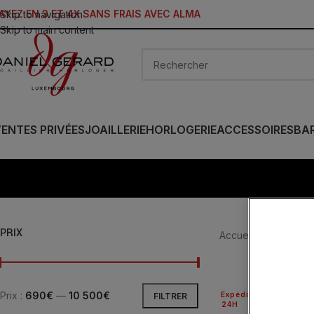
AYEZ EN 3 ET 4X SANS FRAIS AVEC ALMA
Skip to navigation
Skip to main content
ENTES PRIVÉES
JOAILLERIE
HORLOGERIE
ACCESSOIRES
BA
PRIX
Accueil
/
JOAILLERIE
Prix :
690€
—
10 500€
Expédié
FILTRER
24H