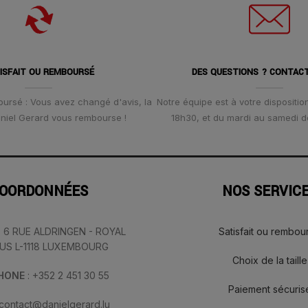
ISFAIT OU REMBOURSÉ
DES QUESTIONS ? CONTAC
oursé : Vous avez changé d'avis, la
Notre équipe est à votre disposition
Daniel Gerard vous rembourse !
18h30, et du mardi au samedi d
OORDONNÉES
NOS SERVIC
: 6 RUE ALDRINGEN - ROYAL
Satisfait ou rembou
IUS L-1118 LUXEMBOURG
Choix de la taille
PHONE
: +352 2 451 30 55
Paiement sécuris
 contact@danielgerard.lu