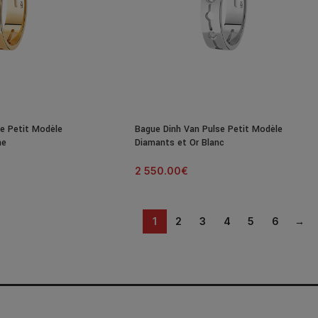
e Petit Modèle
Bague Dinh Van Pulse Petit Modèle
ne
Diamants et Or Blanc
2 550.00
€
1
2
3
4
5
6
→