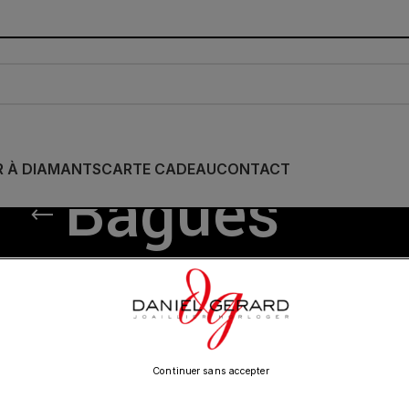
R À DIAMANTS
CARTE CADEAU
CONTACT
Bagues
/
DINH VAN
/
Bagues
Show
9
12
18
24
Continuer sans accepter
Expédié
24H