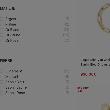
MATIÈRE
Argent
(1)
Platine
(2)
Or Blanc
(31)
Or Jaune
(25)
Or Rose
(7)
Bague Dinh Van Cha
PIERRE
Saphir Bleu Or Jaun
0 Pierre ❌
(17)
930.00
€
Diamant
(46)
Saphir Bleu
(1)
Saphir Jaune
(1)
Expédié
24H
Saphir Rose
(1)