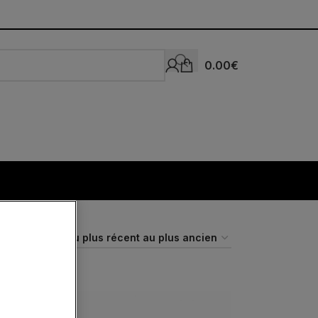
0.00
€
Expédié
24H