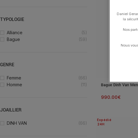
Daniel Gerar
TYPOLOGIE
la sécur
Nos part
Alliance
(5)
Bague
(59)
Nous vous 
GENRE
Femme
(66)
Homme
(11)
Bague Dinh Van Men
990.00
€
JOAILLIER
Expédié
DINH VAN
(66)
24H