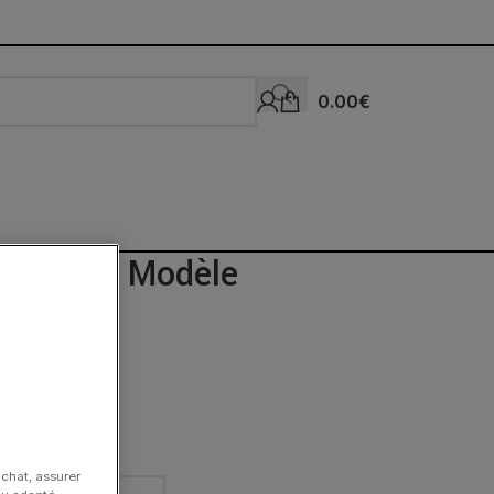
0.00
€
se Petit Modèle
une
achat, assurer