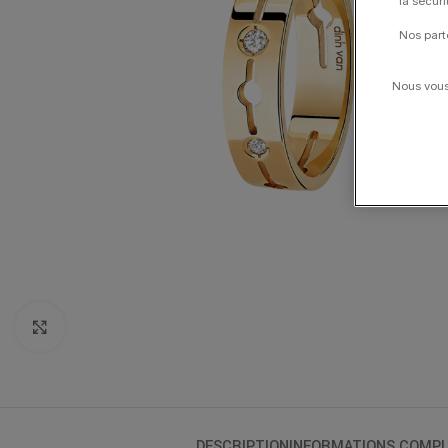
la sécur
Nos part
Nous vous 
Click to enlarge
DESCRIPTION
INFORMATIONS COMPL