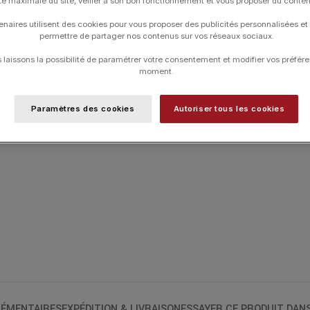
TAILLE DE DOIGT
ité maximale du site, veiller à son bon fonctionnement et vous proposer du conte
enaires utilisent des cookies pour vous proposer des publicités personnalisées et
permettre de partager nos contenus sur vos réseaux sociaux.
laissons la possibilité de paramétrer votre consentement et modifier vos préfére
UGS :
228511
moment.
Catégories :
24H-DINHVAN
,
Bagues
,
Ba
Noël
,
Pulse
,
Typologies
Paramètres des cookies
Autoriser tous les cookies
ÉMENTAIRES
EXPÉDITION & LIVRAISON
ESSAYER CE PRODUIT DAN