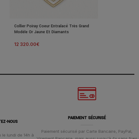
Collier Poiray Coeur Entralacé Très Grand
Collier Poiray C
Modèle Or Jaune Et Diamants
Or Rose Et Dia
12 320.00
€
2 500.00
€
PAIEMENT SÉCURISÉ
TEZ-NOUS
Paiement sécurisé par Carte Bancaire, PayPal,
 le lundi de 14h à
Virement Bancaire, mais aussi jusqu'à 4x sans frais