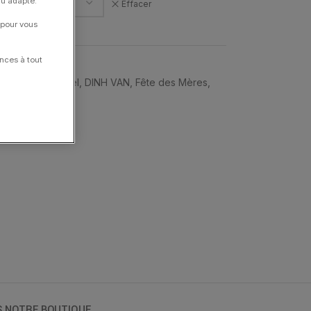
nu adapté.
Effacer
 pour vous
nces à tout
gues
,
Bijoux Noël
,
DINH VAN
,
Fête des Mères
,
S NOTRE BOUTIQUE