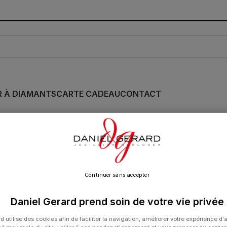
R À DIAMANTS
CARTE CADEAU
CONTACT
Bague Dinh Van Pul
Diamants et Or Ja
2 400.00
€
Continuer sans accepter
Daniel Gerard prend soin de votre vie privée
d utilise des cookies afin de faciliter la navigation, améliorer votre expérience d'