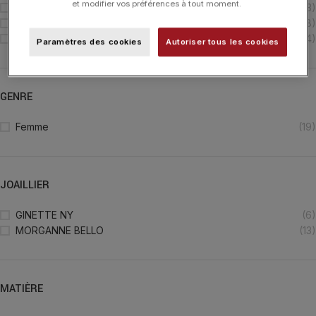
et modifier vos préférences à tout moment.
Boucles d'Oreilles
(3)
Bracelet
(8)
Collier
(4)
Paramètres des cookies
Autoriser tous les cookies
GENRE
Femme
(19)
JOAILLIER
GINETTE NY
(6)
MORGANNE BELLO
(13)
MATIÈRE