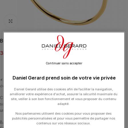
Click to enlarge
Bague Morganne Bello Trèfle Agate Or Jaune
390.00
€
Continuer sans accepter
Daniel Gerard prend soin de votre vie privée
« L’Agate blanche peut être altérée par les crèmes et huiles de
corps, ainsi que par le parfum. »
Daniel Gerard utilise des cookies afin de faciliter la navigation,
améliorer votre expérience d'achat, assurer la sécurité maximale du
Cette collection emblématique met les pierres fines en majesté,
site, veiller à son bon fonctionnement et vous proposer du contenu
sans griffe, ni serti, au contact de la peau. La taille en « trèfle » est
adapté.
un symbole de chance.
Nos partenaires utilisent des cookies pour vous proposer des
publicités personnalisées et pour vous permettre de partager nos
BAGUE OR JAUNE 18 CARATS ET AGATE BLANCHE MULTI-
contenus sur vos réseaux sociaux.