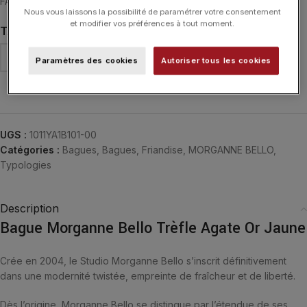
FACETTÉE (6,6 CARATS)
Nous vous laissons la possibilité de paramétrer votre consentement
et modifier vos préférences à tout moment.
TAILLE DE DOIGT
Paramètres des cookies
Autoriser tous les cookies
Effacer
UGS :
1011YA1B101-00
Catégories :
Bagues
,
Bagues
,
Friandise
,
MORGANNE BELLO
,
Typologies
Description
Bague Morganne Bello Trèfle Agate Or Jaune
Crée en 2004, le Studio Morganne Bello s’inscrit définitivement
dans une modernité twistée, empreinte de fraîcheur et de liberté.
Dès l’origine, Morganne Bello se distingue par l’étendue de ses