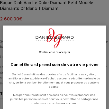
Bague Dinh Van Le Cube Diamant Petit Modèle
Diamants Or Blanc 1 Diamant
2 600.00
€
Solitaire Cube dinh van Petit modèle avec diamants sur le corps de
bague.
Continuer sans accepter
Une version du solitaire Cube en or blanc.
Daniel Gerard prend soin de votre vie privée
Le jeu créé entre les formes géométriques essentielles du rond et
du carré, conjugué à la préciosité du diamant, met en exergue le
Daniel Gerard utilise des cookies afin de faciliter la navigation,
style dinh van dans cette réinterprétation d’un classique de la
améliorer votre expérience d'achat, assurer la sécurité maximale du
site, veiller à son bon fonctionnement et vous proposer du contenu
maison.
adapté.
TAILLE DE DOIGT
Nos partenaires utilisent des cookies pour vous proposer des
publicités personnalisées et pour vous permettre de partager nos
contenus sur vos réseaux sociaux.