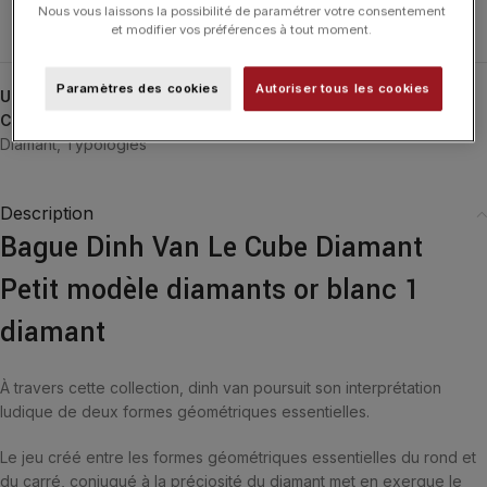
Nous vous laissons la possibilité de paramétrer votre consentement
Effacer
et modifier vos préférences à tout moment.
Paramètres des cookies
Autoriser tous les cookies
UGS :
208222
Catégories :
24H-DINHVAN
,
Bagues
,
Bagues
,
DINH VAN
,
Le Cube
Diamant
,
Typologies
Description
Bague Dinh Van Le Cube Diamant
Petit modèle diamants or blanc 1
diamant
À travers cette collection, dinh van poursuit son interprétation
ludique de deux formes géométriques essentielles.
Le jeu créé entre les formes géométriques essentielles du rond et
du carré, conjugué à la préciosité du diamant met en exergue le