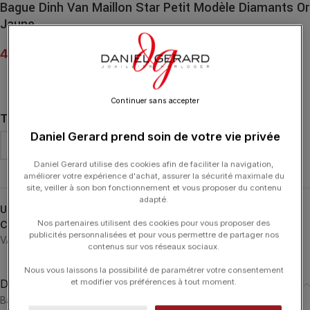
Bague Dinh Van Maillon Star Petit Modèle Diamants Or
Jaune
4 900.00
€
Continuer sans accepter
TAILLE DE DOIGT
Daniel Gerard prend soin de votre vie privée
Daniel Gerard utilise des cookies afin de faciliter la navigation,
améliorer votre expérience d'achat, assurer la sécurité maximale du
site, veiller à son bon fonctionnement et vous proposer du contenu
adapté.
UGS :
260221
Nos partenaires utilisent des cookies pour vous proposer des
Catégories :
24H-DINHVAN
,
Bagues
,
Bagues
,
Bijoux Noël
,
DINH
publicités personnalisées et pour vous permettre de partager nos
VAN
,
Maillon
,
Noël
,
Typologies
contenus sur vos réseaux sociaux.
Nous vous laissons la possibilité de paramétrer votre consentement
et modifier vos préférences à tout moment.
Description
Bague Maillon Star petit modèle en or jaune 18 carats et diamants.