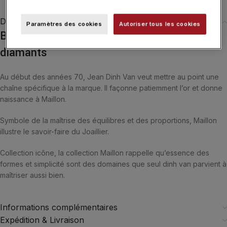
Description
Paramètres des cookies
Autoriser tous les cookies
Bague Dinh Van Maillon Star XS or blanc et
diamants
Au début des années 70, Jean Dinh Van veut mettre au point une
chaîne spécifique à la marque. Il façonne patiemment l’or et donne
naissance à Maillon.
Symbole de la maîtrise des équilibres et des proportions, Maillon
illustre le savoir-faire du Joaillier.
Collection icône, la collection Maillon rappelle qu’essence des
formes et simplicité sont des domaines que seul dinh van parvient à
maîtriser aussi bien.
Informations complémentaires
Expédition & Livraison