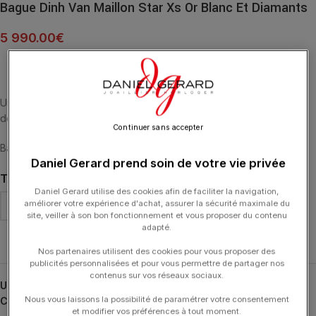
Bague Dinh Van Maillon Star Xs Or Blanc Et Diamants
5 990.00
€
Une version exclusive du célèbre Maillon dinh van. Le maillon se
déchaîne et s’enchaîne, en or blanc serti de diamants.
Continuer sans accepter
Bague dinh van Maillon Star XS, or blanc et diamants
Daniel Gerard prend soin de votre vie privée
TAILLE DE DOIGT
Daniel Gerard utilise des cookies afin de faciliter la navigation,
améliorer votre expérience d'achat, assurer la sécurité maximale du
site, veiller à son bon fonctionnement et vous proposer du contenu
adapté.
Effacer
Nos partenaires utilisent des cookies pour vous proposer des
publicités personnalisées et pour vous permettre de partager nos
contenus sur vos réseaux sociaux.
UGS :
260212
Nous vous laissons la possibilité de paramétrer votre consentement
Catégories :
Bagues
,
Bagues
,
DINH VAN
,
Typologies
et modifier vos préférences à tout moment.