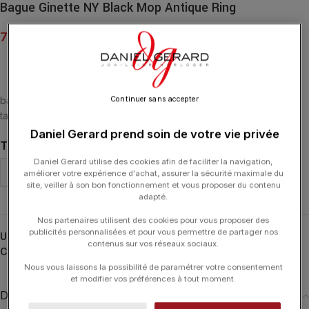
Bague Ginette NY Black Mop Antique Ring
775.00
€
bague or rose 18 carats et nacre noire
Continuer sans accepter
taille du motif : 14×12 mm
Daniel Gerard prend soin de votre vie privée
TAILLE DE DOIGT
Daniel Gerard utilise des cookies afin de faciliter la navigation,
améliorer votre expérience d'achat, assurer la sécurité maximale du
site, veiller à son bon fonctionnement et vous proposer du contenu
adapté.
Nos partenaires utilisent des cookies pour vous proposer des
publicités personnalisées et pour vous permettre de partager nos
UGS :
RANTNB
contenus sur vos réseaux sociaux.
Catégories :
Antique
,
Bagues
,
Bagues
,
GINETTE NY
,
Typologies
Nous vous laissons la possibilité de paramétrer votre consentement
et modifier vos préférences à tout moment.
Description