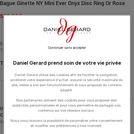
Bague Ginette NY Mini Ever Onyx Disc Ring Or Rose
520.00
€
Bague or rose 18 carats et onyx noir
Continuer sans accepter
Taille du motif : 6 mm
Daniel Gerard prend soin de votre vie privée
TAILLE DE DOIGT
Daniel Gerard utilise des cookies afin de faciliter la navigation,
améliorer votre expérience d'achat, assurer la sécurité maximale du
site, veiller à son bon fonctionnement et vous proposer du contenu
Effacer
adapté.
Nos partenaires utilisent des cookies pour vous proposer des
publicités personnalisées et pour vous permettre de partager nos
UGS :
REVEO
contenus sur vos réseaux sociaux.
Catégories :
24H-GINETTE
,
Bagues
,
Bagues
,
Fête des Mères
,
Nous vous laissons la possibilité de paramétrer votre consentement
GINETTE NY
,
Mini Ever
,
Typologies
et modifier vos préférences à tout moment.