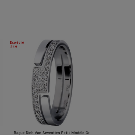
Expédié
24H
Bague Dinh Van Seventies Petit Modèle Or
Collier Poiray C