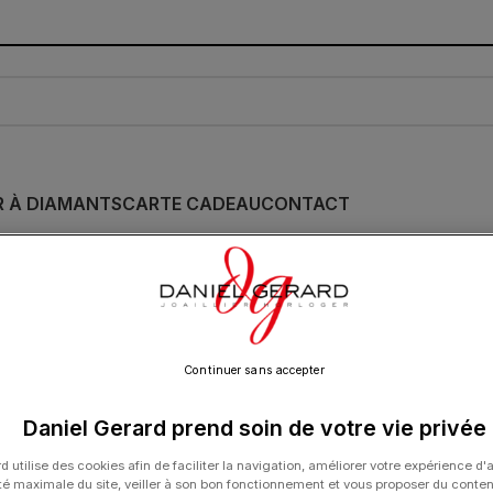
R À DIAMANTS
CARTE CADEAU
CONTACT
Bague Morganne Be
et Diamants Or Ro
1 900.00
€
Continuer sans accepter
Daniel Gerard prend soin de votre vie privée
d utilise des cookies afin de faciliter la navigation, améliorer votre expérience d'
ité maximale du site, veiller à son bon fonctionnement et vous proposer du conte