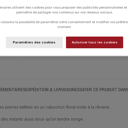
TAILLE DE DOIGT
enaires utilisent des cookies pour vous proposer des publicités personnalisées et
permettre de partager nos contenus sur vos réseaux sociaux.
laissons la possibilité de paramétrer votre consentement et modifier vos préfére
moment.
UGS :
91PS175E
Catégories :
Bagues
,
Bagues
,
MORGANN
Paramètres des cookies
Autoriser tous les cookies
ÉMENTAIRES
EXPÉDITION & LIVRAISON
ESSAYER CE PRODUIT DAN
 pierres taillées en un cabochon floral invite à la rêverie.
, des instants aussi doux qu’un tendre songe.