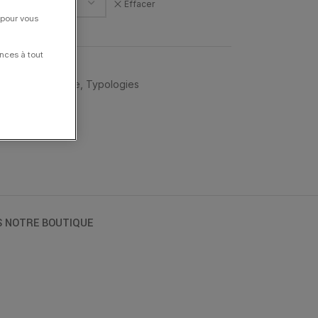
Effacer
 pour vous
nces à tout
E BELLO
,
Songe
,
Typologies
S NOTRE BOUTIQUE