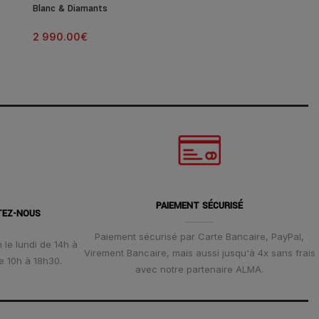
Blanc & Diamants
Modèle Or Blanc
2 990.00
€
13 190.00
€
PAIEMENT SÉCURISÉ
TEZ-NOUS
Paiement sécurisé par Carte Bancaire, PayPal,
 le lundi de 14h à
Virement Bancaire, mais aussi jusqu'à 4x sans frais
e 10h à 18h30.
avec notre partenaire ALMA.