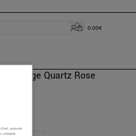
0.00
€
llo Songe Quartz Rose
se
achat, assurer
nu adapté.