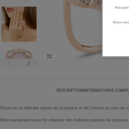
Nos part
Nous vous 
Click to enlarge
DESCRIPTION
INFORMATIONS COMPL
Observer la délicate danse de la lumière et de l’ombre au sein de ces
Elles murmurent à son for intérieur des histoires pleines de poésies