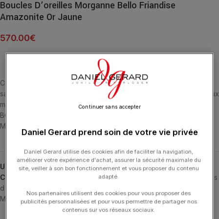
Boucles D’oreilles Morganne Bello Friandise
Amazonite Or Jaune
570.00
€
Cette collection emblématique met les pierres fines en majesté,
sans griffe, ni serti, au contact de la peau. La taille en « goutte » aux
multiples facettes sublime le visage avec une grâce intemporelle.
Continuer sans accepter
BOUCLES D’OREILLES OR JAUNE 18 CARATS ET AMAZONITE
MULTI-FACETTÉE (14,2 CARATS)
Daniel Gerard prend soin de votre vie privée
Daniel Gerard utilise des cookies afin de faciliter la navigation,
améliorer votre expérience d'achat, assurer la sécurité maximale du
UGS :
1017YA2H195
site, veiller à son bon fonctionnement et vous proposer du contenu
adapté.
Catégories :
24H-MORGANNEBELLO
,
Bijoux Saint Valentin
,
Boucles
d'Oreilles
,
Boucles d'Oreilles
,
Fête des Mères
,
Friandise
,
Nos partenaires utilisent des cookies pour vous proposer des
MORGANNE BELLO
,
Saint Valentin
,
Typologies
publicités personnalisées et pour vous permettre de partager nos
contenus sur vos réseaux sociaux.