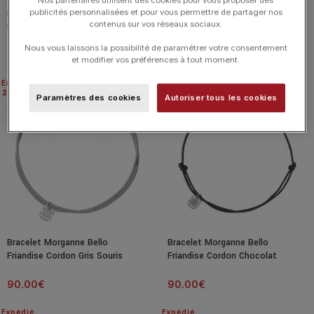
Nos partenaires utilisent des cookies pour vous proposer des
Bracelet Morganne Bello
Bracelet Morganne Bello
publicités personnalisées et pour vous permettre de partager nos
contenus sur vos réseaux sociaux.
Friandise Cordon Vieux Rose
Friandise Cordon Taupe Coussin
Coussin Quartz Rose Poudre
Turquoise
Nous vous laissons la possibilité de paramétrer votre consentement
90.00
€
90.00
€
et modifier vos préférences à tout moment.
Expédié
Expédié
24H
24H
Paramètres des cookies
Autoriser tous les cookies
Bracelet Morganne Bello
Bracelet Morganne Bello
Friandise Cordon Gris Souris
Friandise Cordon Chocolat
Coussin Chrysoprase Menthe
Coussin Pyrite
90.00
€
90.00
€
Expédié
Expédié