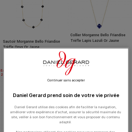
SALE
Collier Morganne Bello Friandise
Trèfle Lapis Lazuli Or Jaune
Sautoir Morganne Bello Friandise
Trèfle Onyx Or Jaune
950.00
€
1 520.00
€
2 300.00
€
Expédié
Expédié
24H
24H
Continuer sans accepter
Daniel Gerard prend soin de votre vie privée
Daniel Gerard utilise des cookies afin de faciliter la navigation,
améliorer votre expérience d'achat, assurer la sécurité maximale du
site, veiller à son bon fonctionnement et vous proposer du contenu
adapté.