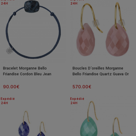
24H
24H
Bracelet Morganne Bello
Boucles D’oreilles Morganne
Friandise Cordon Bleu Jean
Bello Friandise Quartz Guava Or
Coussin Pietersite Bleue
Jaune
90.00
€
570.00
€
Expédié
Expédié
24H
24H