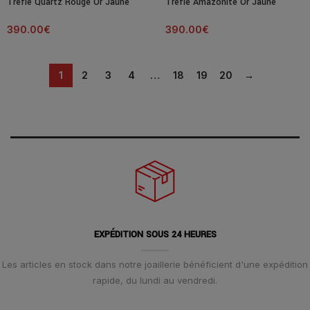
Trèfle Quartz Rouge Or Jaune
Trèfle Amazonite Or Jaune
390.00
€
390.00
€
1
2
3
4
…
18
19
20
→
EXPÉDITION SOUS 24 HEURES
Les articles en stock dans notre joaillerie bénéficient d'une expédition
rapide, du lundi au vendredi.