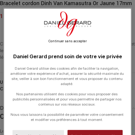
Bracelet cordon Dinh Van Kamasutra Or Jaune 17mm
1 500.00
€
Continuer sans accepter
Chaque bijou signé dinh van est unique. Le poids, les dimensions et
le caratage qui lui sont associés sont susceptibles de varier
Daniel Gerard prend soin de votre vie privée
légèrement d’une création à une autre.
Daniel Gerard utilise des cookies afin de faciliter la navigation,
améliorer votre expérience d'achat, assurer la sécurité maximale du
site, veiller à son bon fonctionnement et vous proposer du contenu
UGS :
313201
adapté.
Catégorie :
DINH VAN
Nos partenaires utilisent des cookies pour vous proposer des
publicités personnalisées et pour vous permettre de partager nos
contenus sur vos réseaux sociaux.
Description
Collection Kamasutra
Nous vous laissons la possibilité de paramétrer votre consentement
et modifier vos préférences à tout moment.
Le secret du désir Héritage de 1972, d’inspiration spirituelle plus