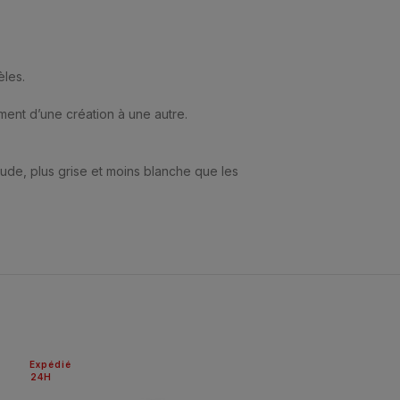
èles.
ment d’une création à une autre.
haude, plus grise et moins blanche que les
Expédié
24H