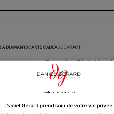
R À DIAMANTS
CARTE CADEAU
CONTACT
Bracelet Dinh Van 
Grand Modèle Plati
2 500.00
€
Continuer sans accepter
Daniel Gerard prend soin de votre vie privée