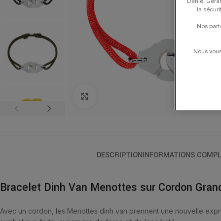
Daniel Gerar
la sécur
Nos part
Nous vous 
Click to enlarge
DESCRIPTION
INFORMATIONS COMPL
Bracelet Dinh Van Menottes sur Cordon Gran
Avec un cordon, les Menottes dinh van prennent une nouvelle expres