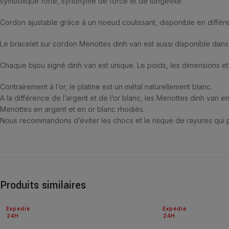
symbolique forte, synonyme de force et de longévité.
Cordon ajustable grâce à un noeud coulissant, disponible en différen
Le bracelet sur cordon Menottes dinh van est aussi disponible dans 
Chaque bijou signé dinh van est unique. Le poids, les dimensions et 
Contrairement à l’or, le platine est un métal naturellement blanc.
A la différence de l’argent et de l’or blanc, les Menottes dinh van 
Menottes en argent et en or blanc rhodiés.
Nous recommandons d’éviter les chocs et le risque de rayures qui po
Produits similaires
Expédié
Expédié
24H
24H