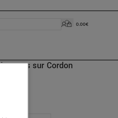
0.00
€
Menottes sur Cordon
ne