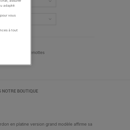
achat, assurer
nu adapté.
 pour vous
nces à tout
on
,
DINH VAN
,
Menottes
S NOTRE BOUTIQUE
ordon en platine version grand modèle affirme sa