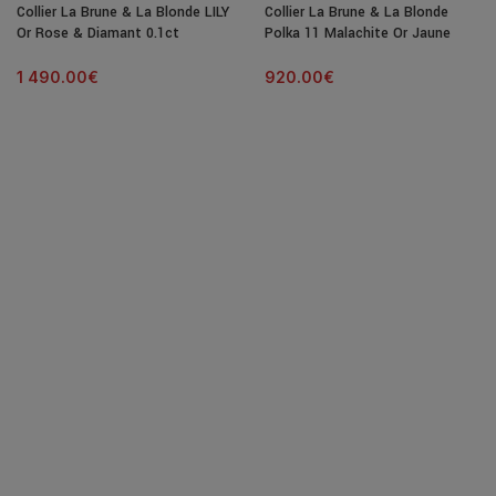
Collier La Brune & La Blonde LILY
Collier La Brune & La Blonde
Or Rose & Diamant 0.1ct
Polka 11 Malachite Or Jaune
1 490.00
€
920.00
€