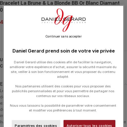
Bracelet La Brune & La Blonde BB Or Blanc Diamant
0,07ct
490.00
€
Continuer sans accepter
Daniel Gerard prend soin de votre vie privée
UGS :
BC0001WGDI**
Daniel Gerard utilise des cookies afin de faciliter la navigation,
Catégorie :
LA BRUNE ET LA BLONDE
améliorer votre expérience d'achat, assurer la sécurité maximale du
site, veiller à son bon fonctionnement et vous proposer du contenu
adapté.
Expédition & Livraison
Nos partenaires utilisent des cookies pour vous proposer des
Les produits en stock sont généralement expédiés dans un délai
publicités personnalisées et pour vous permettre de partager nos
contenus sur vos réseaux sociaux.
de 24 heures ouvrées après réception du paiement. Ils sont
expédiés via le transporteur le plus adéquate en fonction du lieu
Nous vous laissons la possibilité de paramétrer votre consentement
de livraison. Si le produit n'est pas en stock il sera commandé
et modifier vos préférences à tout moment.
immédiatement et nous vous informerons dès sa réception. La
livraison est offerte dans les 3 pays suivants : Luxembourg - France
Paramètres des cookies
Autoriser tous les cookies