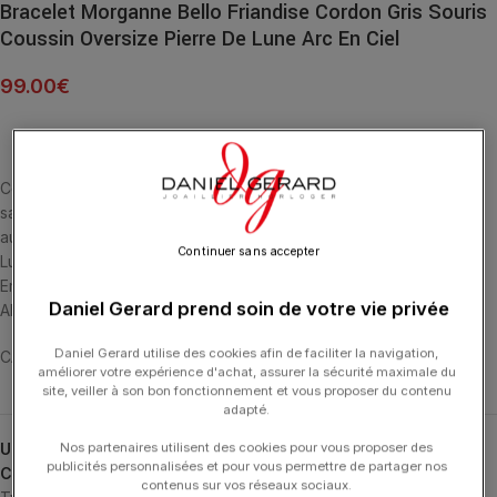
Bracelet Morganne Bello Friandise Cordon Gris Souris
Coussin Oversize Pierre De Lune Arc En Ciel
99.00
€
Cette collection emblématique met les pierres fines en majesté,
sans griffe, ni serti, au contact de la peau. La taille en « coussin »
aux multiples facettes apporte douceur et élégance. La Pierre de
Continuer sans accepter
Lune Arc en Ciel apporte des Vertus Protectrices et Apaise les
Emotions. BRACELET CORDON GRIS SOURIS ET PIERRE DE LUNE
Daniel Gerard prend soin de votre vie privée
ARC EN CIEL MULTI-FACETTÉE (8.05 CARATS) ARGENT 925
Daniel Gerard utilise des cookies afin de faciliter la navigation,
CARATS) ARGENT 925
améliorer votre expérience d'achat, assurer la sécurité maximale du
site, veiller à son bon fonctionnement et vous proposer du contenu
adapté.
Nos partenaires utilisent des cookies pour vous proposer des
UGS :
1025X48A144
publicités personnalisées et pour vous permettre de partager nos
Catégories :
Bracelets
,
Bracelets
,
Friandise
,
MORGANNE BELLO
,
contenus sur vos réseaux sociaux.