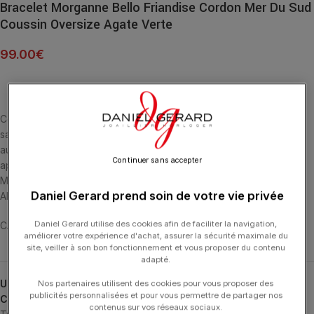
Bracelet Morganne Bello Friandise Cordon Mer Du Sud
Coussin Oversize Agate Verte
99.00
€
Cette collection emblématique met les pierres fines en majesté,
sans griffe, ni serti, au contact de la peau. La taille en « coussin »
aux multiples facettes apporte douceur et élégance. L’Agate
Continuer sans accepter
apporte Force et Protection contre le Stress. BRACELET CORDON
MER DU SUD ET AGATE VERTE MULTI-FACETTÉE (7,94 CARATS)
Daniel Gerard prend soin de votre vie privée
ARGENT 925
Daniel Gerard utilise des cookies afin de faciliter la navigation,
CARATS) ARGENT 925
améliorer votre expérience d'achat, assurer la sécurité maximale du
site, veiller à son bon fonctionnement et vous proposer du contenu
adapté.
UGS :
1025X56A185
Nos partenaires utilisent des cookies pour vous proposer des
publicités personnalisées et pour vous permettre de partager nos
Catégories :
Bracelets
,
Bracelets
,
Friandise
,
MORGANNE BELLO
,
contenus sur vos réseaux sociaux.