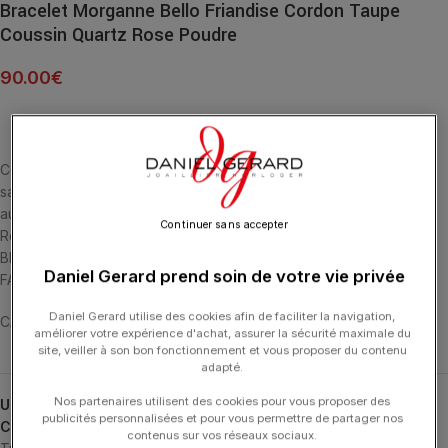
Bracelet Morganne Bello Friandise Cordon Taupe
Coussin Quartz Rose Poudre
90.00
€
Cette collection emblématique met les pierres fines en majesté,
sans griffe, ni serti, au contact de la peau. La taille en « coussin »
aux multiples facettes apporte douceur et élégance. Le Quartz
Continuer sans accepter
Rose Poudré est la pierre de l’Amour et de la Réconciliation.
BRACELET CORDON TAUPE ET QUARTZ ROSE POUDRÉ MULTI-
Daniel Gerard prend soin de votre vie privée
FACETTÉE (5,87 CARATS) ARGENT 925
Daniel Gerard utilise des cookies afin de faciliter la navigation,
CARATS) ARGENT 925
améliorer votre expérience d'achat, assurer la sécurité maximale du
site, veiller à son bon fonctionnement et vous proposer du contenu
adapté.
Nos partenaires utilisent des cookies pour vous proposer des
UGS :
1015X47A122
publicités personnalisées et pour vous permettre de partager nos
Catégories :
Bracelets
,
Bracelets
,
Friandise
,
MORGANNE BELLO
,
contenus sur vos réseaux sociaux.