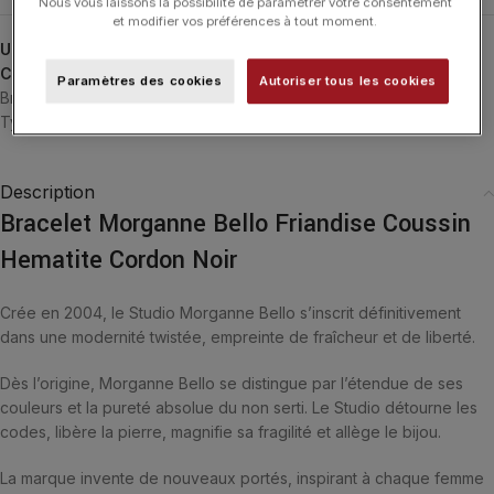
Nous vous laissons la possibilité de paramétrer votre consentement
et modifier vos préférences à tout moment.
UGS :
1015X03A186
Catégories :
24H-MORGANNEBELLO
,
Bijoux Saint Valentin
,
Paramètres des cookies
Autoriser tous les cookies
Bracelets
,
Bracelets
,
Friandise
,
MORGANNE BELLO
,
Saint Valentin
,
Typologies
Description
Bracelet Morganne Bello Friandise Coussin
Hematite Cordon Noir
Crée en 2004, le Studio Morganne Bello s’inscrit définitivement
dans une modernité twistée, empreinte de fraîcheur et de liberté.
Dès l’origine, Morganne Bello se distingue par l’étendue de ses
couleurs et la pureté absolue du non serti. Le Studio détourne les
codes, libère la pierre, magnifie sa fragilité et allège le bijou.
La marque invente de nouveaux portés, inspirant à chaque femme