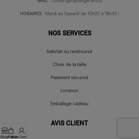
MAIL
: contact@danielgerard.lu
HORAIRES
: Mardi au Samedi de 10h00 à 18h30 !
NOS SERVICES
Satisfait ou remboursé
Choix de la taille
Paiement sécurisé
Livraison
Emballage cadeau
AVIS CLIENT
Shop
Panier
Mon Compte