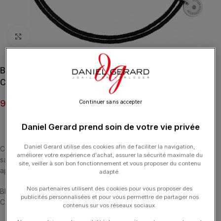
Click to enlarge
Bracelet Morganne Bello Friandise Coussin Hematite
Cordon Noir
90.00
€
Continuer sans accepter
Daniel Gerard prend soin de votre vie privée
Daniel Gerard utilise des cookies afin de faciliter la navigation,
Cette collection emblématique met les pierres fines en majesté,
améliorer votre expérience d'achat, assurer la sécurité maximale du
sans griffe, ni serti, au contact de la peau. La taille en « coussin »
site, veiller à son bon fonctionnement et vous proposer du contenu
apporte douceur et élégance
adapté.
Nos partenaires utilisent des cookies pour vous proposer des
BRACELET CORDON NOIR ET HÉMATITE MULTI-FACETTÉE (10,3
publicités personnalisées et pour vous permettre de partager nos
CARATS) ARGENT 925
contenus sur vos réseaux sociaux.