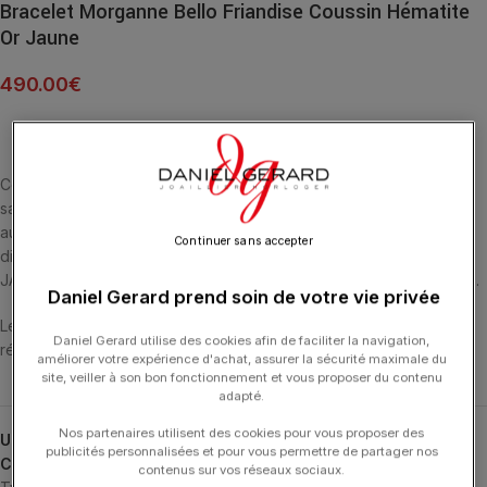
Bracelet Morganne Bello Friandise Coussin Hématite
Or Jaune
490.00
€
Cette collection emblématique met les pierres fines en majesté,
sans griffe, ni serti, au contact de la peau. La taille en « coussin »
aux multiples facettes apporte douceur et élégance. L’Hématite
Continuer sans accepter
dispose d’un fort potentiel pour Ancrer et Protéger. BRACELET OR
JAUNE 18 CARATS ET HÉMATITE MULTI-FACETTÉE (10,3 CARATS).
Daniel Gerard prend soin de votre vie privée
Les bracelets ont une longueur de 17 cm et ont 4 anneaux de
Daniel Gerard utilise des cookies afin de faciliter la navigation,
réglage.
améliorer votre expérience d'achat, assurer la sécurité maximale du
site, veiller à son bon fonctionnement et vous proposer du contenu
adapté.
Nos partenaires utilisent des cookies pour vous proposer des
UGS :
1012YB1A186
publicités personnalisées et pour vous permettre de partager nos
Catégories :
Bracelets
,
Bracelets
,
Friandise
,
MORGANNE BELLO
,
contenus sur vos réseaux sociaux.