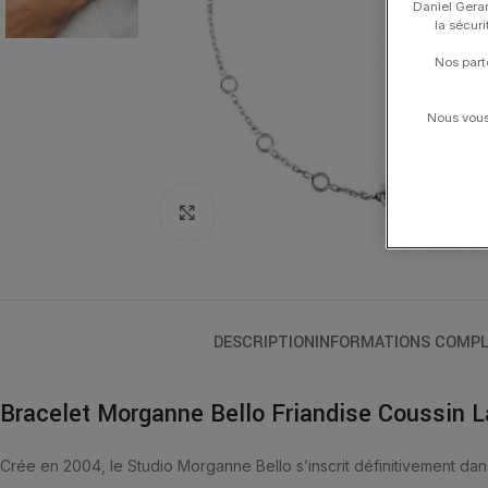
Daniel Gerar
la sécur
Nos part
Nous vous 
Click to enlarge
DESCRIPTION
INFORMATIONS COMPL
Bracelet Morganne Bello Friandise Coussin L
Crée en 2004, le Studio Morganne Bello s’inscrit définitivement dan