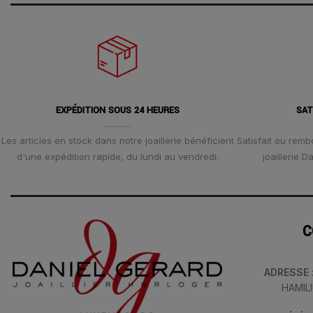
EXPÉDITION SOUS 24 HEURES
SAT
Les articles en stock dans notre joaillerie bénéficient
Satisfait ou remb
d'une expédition rapide, du lundi au vendredi.
joaillerie 
C
ADRESSE
HAMIL