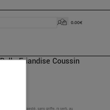
0.00
€
Bello Friandise Coussin
nc
res fines en majesté, sans griffe, ni serti, au