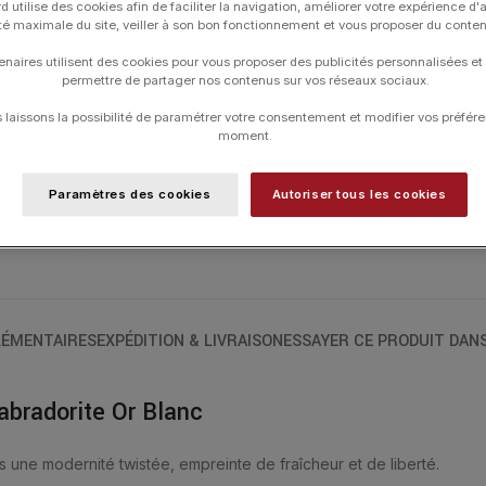
d utilise des cookies afin de faciliter la navigation, améliorer votre expérience d'
contact de la peau. La taille en « coussi
ité maximale du site, veiller à son bon fonctionnement et vous proposer du conte
élégance. La Labradorite est la pierre de 
enaires utilisent des cookies pour vous proposer des publicités personnalisées et
BRACELET OR BLANC 18 CARATS ET LAB
permettre de partager nos contenus sur vos réseaux sociaux.
Les bracelets ont une longueur de 17 cm
laissons la possibilité de paramétrer votre consentement et modifier vos préfére
moment.
Paramètres des cookies
Autoriser tous les cookies
UGS :
1012WB1A109
Catégories :
Bracelets
,
Bracelets
,
Frian
ÉMENTAIRES
EXPÉDITION & LIVRAISON
ESSAYER CE PRODUIT DAN
abradorite Or Blanc
s une modernité twistée, empreinte de fraîcheur et de liberté.