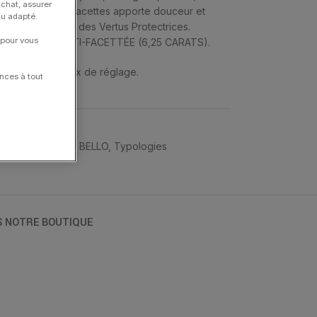
achat, assurer
n » aux multiples facettes apporte douceur et
nu adapté.
l’Imaginaire et a des Vertus Protectrices.
 pour vous
RADORITE MULTI-FACETTÉE (6,25 CARATS).
 et ont 4 anneaux de réglage.
nces à tout
dise
,
MORGANNE BELLO
,
Typologies
S NOTRE BOUTIQUE