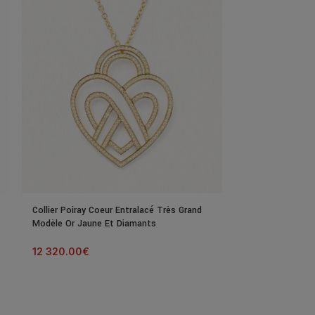
Collier Poiray Coeur Entralacé Très Grand
Collier Poiray C
Modèle Or Jaune Et Diamants
Modèle Or Blanc
12 320.00
€
7 490.00
€