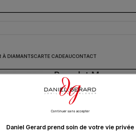
R À DIAMANTS
CARTE CADEAU
CONTACT
Bracelet Morganne 
Labradorite Or Bla
590.00
€
Continuer sans accepter
Daniel Gerard prend soin de votre vie privée
Cette collection emblématique met les pier