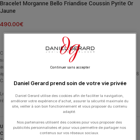
Bracelet Morganne Bello Friandise Coussin Pyrite Or
Jaune
490.00
€
Cette collection emblématique met les pierres fines en majesté,
sans griffe, ni serti, au contact de la peau. La taille en « coussin »
aux multiples facettes apporte douceur et élégance. La Pyrite
Continuer sans accepter
apporte Créativité et Réalisation de Projet. BRACELET OR JAUNE 18
CARATS ET PYRITE MULTI-FACETTÉE (9.71 CARATS).
Daniel Gerard prend soin de votre vie privée
Les bracelets ont une longueur de 17 cm et ont 4 anneaux de
Daniel Gerard utilise des cookies afin de faciliter la navigation,
réglage.
améliorer votre expérience d'achat, assurer la sécurité maximale du
site, veiller à son bon fonctionnement et vous proposer du contenu
adapté.
Nos partenaires utilisent des cookies pour vous proposer des
UGS :
1012YA146
publicités personnalisées et pour vous permettre de partager nos
Catégories :
Bracelets
,
Bracelets
,
Friandise
,
MORGANNE BELLO
,
contenus sur vos réseaux sociaux.