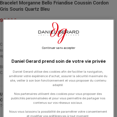
Bracelet Morganne Bello Friandise Coussin Cordon
Gris Souris Quartz Bleu
90.00
€
Cette collection emblématique met les pierres fines en majesté,
Continuer sans accepter
sans griffe, ni serti, au contact de la peau. La taille en « coussin »
apporte douceur et élégance
Daniel Gerard prend soin de votre vie privée
BRACELET CORDON GRIS SOURIS COUSSIN QUARTZ BLEU (6,05
Daniel Gerard utilise des cookies afin de faciliter la navigation,
CARATS) ARGENT 925
améliorer votre expérience d'achat, assurer la sécurité maximale du
site, veiller à son bon fonctionnement et vous proposer du contenu
adapté.
UGS :
1015X48A155
Nos partenaires utilisent des cookies pour vous proposer des
publicités personnalisées et pour vous permettre de partager nos
Catégories :
Bracelets
,
Bracelets
,
Friandise
,
MORGANNE BELLO
,
contenus sur vos réseaux sociaux.
Typologies
Nous vous laissons la possibilité de paramétrer votre consentement
et modifier vos préférences à tout moment.