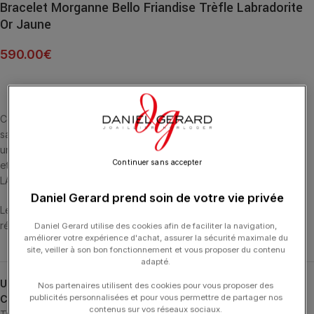
Bracelet Morganne Bello Friandise Trèfle Labradorite
Or Jaune
590.00
€
Cette collection emblématique met les pierres fines en majesté,
sans griffe, ni serti, au contact de la peau. La taille en « trèfle » est
un symbole de chance. La Labradorite est la pierre de l’Imaginaire
Continuer sans accepter
et a des Vertus Protectrices. BRACELET OR JAUNE 18 CARATS ET
LABRADORITE MULTI-FACETTÉE (7,6 CARATS).
Daniel Gerard prend soin de votre vie privée
Les bracelets ont une longueur de 17 cm et ont 4 anneaux de
réglage.
Daniel Gerard utilise des cookies afin de faciliter la navigation,
améliorer votre expérience d'achat, assurer la sécurité maximale du
site, veiller à son bon fonctionnement et vous proposer du contenu
adapté.
UGS :
1012YB1B109
Nos partenaires utilisent des cookies pour vous proposer des
publicités personnalisées et pour vous permettre de partager nos
Catégories :
Bracelets
,
Bracelets
,
Friandise
,
MORGANNE BELLO
,
contenus sur vos réseaux sociaux.