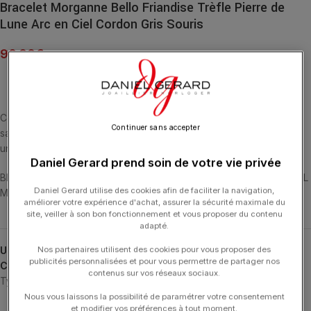
Bracelet Morganne Bello Friandise Trèfle Pierre de
Lune Arc en Ciel Cordon Gris Souris
90.00
€
Cette collection emblématique met les pierres fines en majesté,
Continuer sans accepter
sans griffe, ni serti, au contact de la peau. La taille en « trèfle » est
un symbole de chance.
Daniel Gerard prend soin de votre vie privée
BRACELET CORDON GRIS SOURIS ET PIERRE DE LUNE ARC EN CIEL
Daniel Gerard utilise des cookies afin de faciliter la navigation,
MULTI-FACETTÉE (7.32 CARATS) ARGENT 925
améliorer votre expérience d'achat, assurer la sécurité maximale du
site, veiller à son bon fonctionnement et vous proposer du contenu
adapté.
UGS :
1015X48B144
Nos partenaires utilisent des cookies pour vous proposer des
publicités personnalisées et pour vous permettre de partager nos
Catégories :
Bracelets
,
Bracelets
,
Friandise
,
MORGANNE BELLO
,
contenus sur vos réseaux sociaux.
Typologies
Nous vous laissons la possibilité de paramétrer votre consentement
et modifier vos préférences à tout moment.