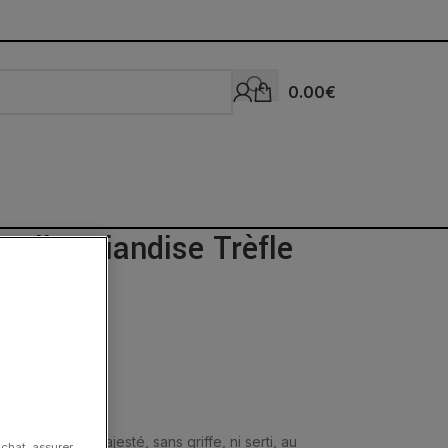
0.00
€
ello Friandise Trèfle
une
res fines en majesté, sans griffe, ni serti, au
achat, assurer