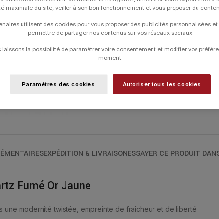
contact de la peau. La taille en « trèfl
ité maximale du site, veiller à son bon fonctionnement et vous proposer du conte
apporte Stabilité et Réflexion. BRAC
enaires utilisent des cookies pour vous proposer des publicités personnalisées et
MULTI-FACETTÉE (7,95 CARATS).
permettre de partager nos contenus sur vos réseaux sociaux.
Les bracelets ont une longueur de 17 cm
laissons la possibilité de paramétrer votre consentement et modifier vos préfére
moment.
Paramètres des cookies
Autoriser tous les cookies
UGS :
1012YB1B120
Catégories :
Bracelets
,
Bracelets
,
Frian
ÉMENTAIRES
EXPÉDITION & LIVRAISON
ESSAYER CE PRODUIT DAN
artz Fumé Or Jaune
s une modernité twistée, empreinte de fraîcheur et de liberté.