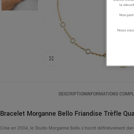
la sécur
Nos part
Nous vous 
Click to enlarge
DESCRIPTION
INFORMATIONS COMPL
Bracelet Morganne Bello Friandise Trèfle Qu
Crée en 2004, le Studio Morganne Bello s’inscrit définitivement dan