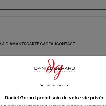
R À DIAMANTS
CARTE CADEAU
CONTACT
Bracelet Morganne B
Quartz Fumé Or Ja
590.00
€
Continuer sans accepter
Daniel Gerard prend soin de votre vie privée
Cette collection emblématique met les pier
d utilise des cookies afin de faciliter la navigation, améliorer votre expérience d'