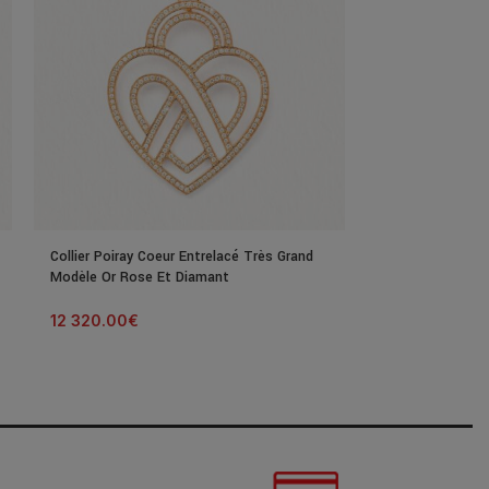
Collier Poiray Coeur Entrelacé Très Grand
Collier Poiray C
Modèle Or Rose Et Diamant
Modèle Or Jaun
12 320.00
€
12 320.00
€