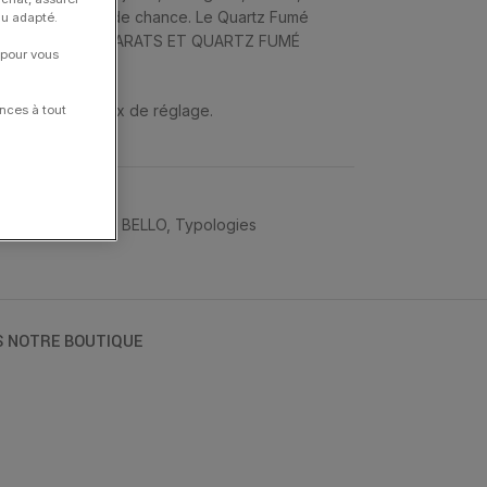
e » est un symbole de chance. Le Quartz Fumé
nu adapté.
ELET OR JAUNE 18 CARATS ET QUARTZ FUMÉ
 pour vous
 et ont 4 anneaux de réglage.
nces à tout
dise
,
MORGANNE BELLO
,
Typologies
S NOTRE BOUTIQUE