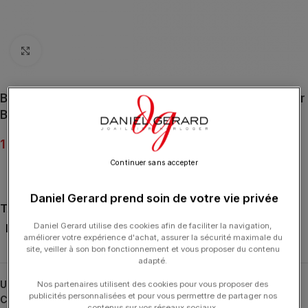
Click to enlarge
Bracelet Dinh Van Tissé Menottes Bleu Molitor R10 Or
Blanc
1 090.00
€
Continuer sans accepter
Daniel Gerard prend soin de votre vie privée
TAILLE
Daniel Gerard utilise des cookies afin de faciliter la navigation,
L
améliorer votre expérience d'achat, assurer la sécurité maximale du
site, veiller à son bon fonctionnement et vous proposer du contenu
adapté.
UGS :
371402
Nos partenaires utilisent des cookies pour vous proposer des
publicités personnalisées et pour vous permettre de partager nos
Catégories :
24H-DINHVAN
,
Bracelets
,
Bracelets
,
Cordon
,
DINH
contenus sur vos réseaux sociaux.