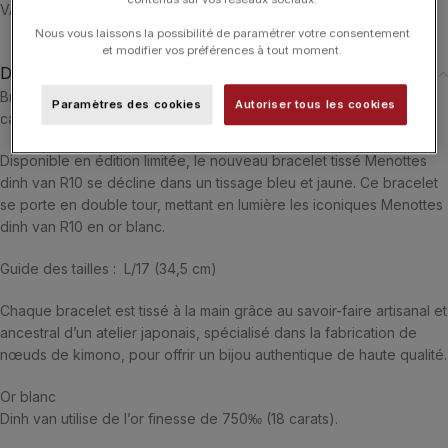
VAN
,
Menottes
Nous vous laissons la possibilité de paramétrer votre consentement
et modifier vos préférences à tout moment.
Description
Bracelet tissé Bleu Molitor Menottes dinh van R10 en or blanc 18
Paramètres des cookies
Autoriser tous les cookies
carats.
Disponible en édition limitée, le nouveau bracelet tissé Menottes
dinh van R10 se décline dans un tissage bleu et jaune. Ce bracelet
se porte en double tour, mettant en lumière les iconiques Menottes
dinh van R10 en or blanc.
Guide des tailles : L/17 (34,5 cm)
Chaque bracelet est tissé à la main grâce au savoir-faire artisanal et
ancestral d’un atelier japonais, spécialisé dans la fabrication de
nœuds de kimono, pour offrir un bijou authentique de haute qualité.
Or blanc
Dinh van utilise de l’or finesse de 750‰ (18 carats).