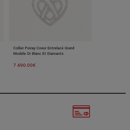
Collier Poiray Coeur Entrelacé Grand
Collier Poiray C
Modèle Or Blanc Et Diamants
Or Rose Et Dia
7 490.00
€
2 500.00
€