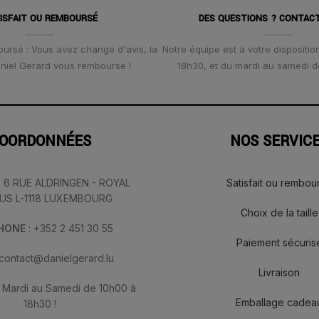
ISFAIT OU REMBOURSÉ
DES QUESTIONS ? CONTAC
oursé : Vous avez changé d'avis, la
Notre équipe est à votre disposition
Daniel Gerard vous rembourse !
18h30, et du mardi au samedi d
OORDONNÉES
NOS SERVIC
: 6 RUE ALDRINGEN - ROYAL
Satisfait ou rembou
IUS L-1118 LUXEMBOURG
Choix de la taille
PHONE
: +352 2 451 30 55
Paiement sécuris
 contact@danielgerard.lu
Livraison
: Mardi au Samedi de 10h00 à
Emballage cadea
18h30 !