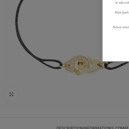
la sécur
Nos part
Nous vous 
Click to enlarge
DESCRIPTION
INFORMATIONS COMPL