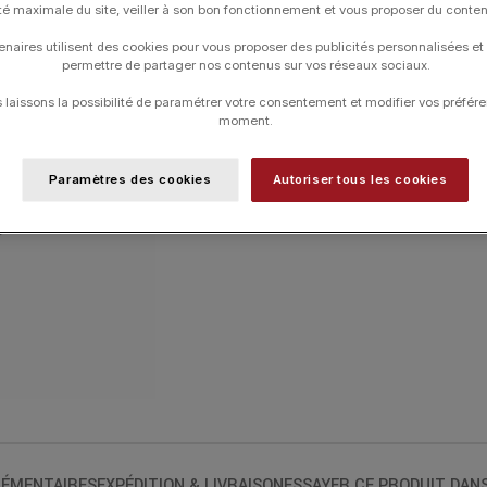
COULEUR DU CORDON
ité maximale du site, veiller à son bon fonctionnement et vous proposer du conte
enaires utilisent des cookies pour vous proposer des publicités personnalisées et
permettre de partager nos contenus sur vos réseaux sociaux.
TAILLE DE CORDON
laissons la possibilité de paramétrer votre consentement et modifier vos préfére
moment.
UGS :
319111
Paramètres des cookies
Autoriser tous les cookies
Catégories :
24H-DINHVAN
,
Bracelets
,
B
Typologies
ÉMENTAIRES
EXPÉDITION & LIVRAISON
ESSAYER CE PRODUIT DAN