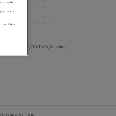
nu adapté.
 pour vous
nces à tout
racelets
,
Cordon
,
DINH VAN
,
Menottes
,
S NOTRE BOUTIQUE