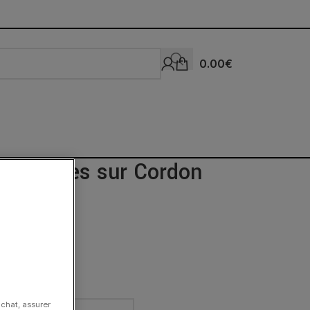
0.00
€
 Menottes sur Cordon
une
achat, assurer