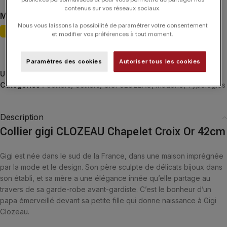
contenus sur vos réseaux sociaux.
MATIÈRE
Nous vous laissons la possibilité de paramétrer votre consentement
et modifier vos préférences à tout moment.
Paramètres des cookies
Autoriser tous les cookies
UGS :
B1CO007
Catégories :
Colliers
,
Colliers
,
GIGI CLOZEAU
,
Madone
,
Typologies
Description
Collier gigi CLOZEAU Chapelet Croix Or 42cm
Gigi est née dans le sud de la France, dans une maison imprégnée
par la mode et le design. Son père sculpte de délicats bijoux dans
son établi, et sa mère a une élégance innée qu’elle partage au
travers de sa garde-robe avant-gardiste. C’est le bonheur d’un
papa émerveillé devant sa petite fille qui donne naissance à Gigi
Clozeau.