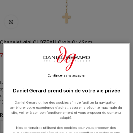
Click to enlarge
Chapelet gigi CLOZEAU Croix Or 42cm
770.00
€
Continuer sans accepter
La collection madone gigi CLOZEAU est une inspiration colorée de
symboles iconiques, tel un précieux talisman qui vous protège au
Daniel Gerard prend soin de votre vie privée
quotidien. Ce collier chapelet est agrémenté de deux croix tout or
18 carats et d’élégantes perles de résine.
Daniel Gerard utilise des cookies afin de faciliter la navigation,
améliorer votre expérience d'achat, assurer la sécurité maximale du
site, veiller à son bon fonctionnement et vous proposer du contenu
RÉSINE
adapté.
Nos partenaires utilisent des cookies pour vous proposer des
publicités personnalisées et pour vous permettre de partager nos