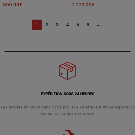
800.00
€
2 270.00
€
1
2
3
4
5
6
→
EXPÉDITION SOUS 24 HEURES
Les articles en stock dans notre joaillerie bénéficient d'une expédition
rapide, du lundi au vendredi.