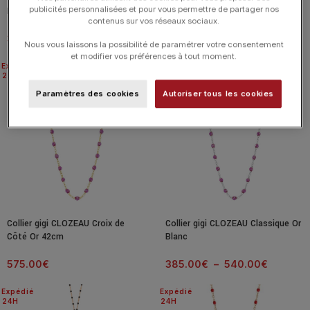
publicités personnalisées et pour vous permettre de partager nos
Rose 42cm
Jaune
contenus sur vos réseaux sociaux.
395.00
€
385.00
€
–
750.00
€
Nous vous laissons la possibilité de paramétrer votre consentement
et modifier vos préférences à tout moment.
Expédié
Expédié
24H
24H
Paramètres des cookies
Autoriser tous les cookies
Collier gigi CLOZEAU Croix de
Collier gigi CLOZEAU Classique Or
Côté Or 42cm
Blanc
575.00
€
385.00
€
–
540.00
€
Expédié
Expédié
24H
24H