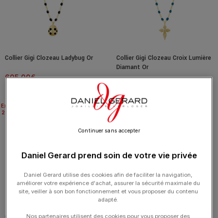
Collier Gigi Clozeau Ladybug Or
Collier Gigi Clozeau Croix Lumière
Diamant Or
605.00
€
665.00
€
Expédié
Expédié
24H
24H
Continuer sans accepter
Daniel Gerard prend soin de votre vie privée
Daniel Gerard utilise des cookies afin de faciliter la navigation,
améliorer votre expérience d'achat, assurer la sécurité maximale du
site, veiller à son bon fonctionnement et vous proposer du contenu
adapté.
Collier gigi CLOZEAU Classique Or
Collier gigi CLOZEAU Classique Or
Nos partenaires utilisent des cookies pour vous proposer des