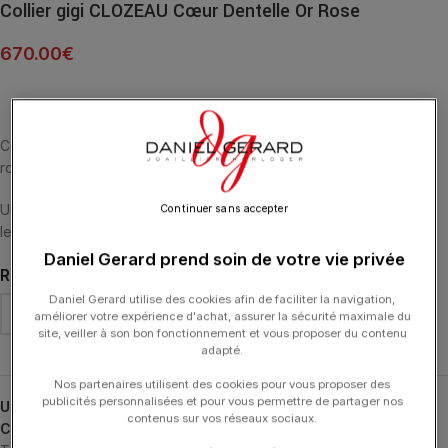
Collier gigi CLOZEAU Cœur Dentelle Or Rose
670.00
€
Collier Classique Gigi avec pendentif « Cœur Dentelle » résine, or
rose 18 carats.
Un esprit Rock sous un cœur tendre, le « Coeur Dentelle » casse
Continuer sans accepter
les codes. Un brin de délicatesse et beaucoup de caractère …
Daniel Gerard prend soin de votre vie privée
RÉSINE
Daniel Gerard utilise des cookies afin de faciliter la navigation,
améliorer votre expérience d'achat, assurer la sécurité maximale du
site, veiller à son bon fonctionnement et vous proposer du contenu
adapté.
Nos partenaires utilisent des cookies pour vous proposer des
publicités personnalisées et pour vous permettre de partager nos
UGS :
B1DC001-R
contenus sur vos réseaux sociaux.
Catégories :
Classique
,
Colliers
,
Colliers
,
GIGI CLOZEAU
,