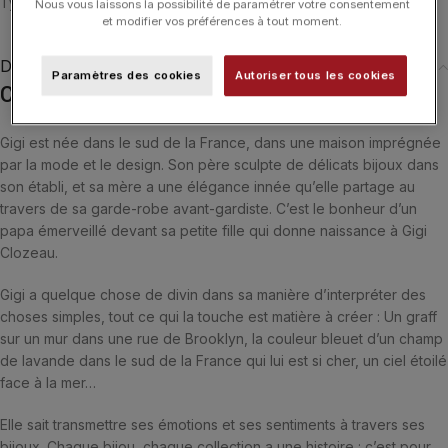
Typologies
Nous vous laissons la possibilité de paramétrer votre consentement
et modifier vos préférences à tout moment.
Description
Paramètres des cookies
Autoriser tous les cookies
Collier gigi CLOZEAU Cœur Dentelle Or Rose
Gigi est née dans le sud de la France, dans une maison imprégnée
par la mode et le design. Son père sculpte de délicats bijoux dans
son établi, et sa mère a une élégance innée qu’elle partage au
travers de sa garde-robe avant-gardiste. C’est le bonheur d’un
papa émerveillé devant sa petite fille qui donne naissance à Gigi
Clozeau.
Gigi a quelque chose de divin dans sa manière d’interpréter des
choses simples, tout ce qui la touche est matière à créer : Un graff
sur un mur dans une rue de Brooklyn, la couleur bleuet d’un champ
de lavande dans le sud de la France qui lui est si cher, un ciel étoilé
face à la mer…
Elle sait transmettre ses émotions et ses sentiments à travers ses
bijoux. Chaque bijou, chaque collection a une histoire : c’est pour