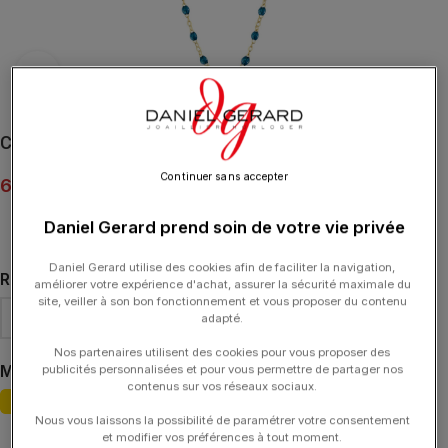
Click to enlarge
Collier gigi CLOZEAU Étoile Diamant Or
Continuer sans accepter
670.00
€
Daniel Gerard prend soin de votre vie privée
Daniel Gerard utilise des cookies afin de faciliter la navigation,
RÉSINE
améliorer votre expérience d'achat, assurer la sécurité maximale du
site, veiller à son bon fonctionnement et vous proposer du contenu
adapté.
Nos partenaires utilisent des cookies pour vous proposer des
MATIÈRE
OR JAUNE
publicités personnalisées et pour vous permettre de partager nos
contenus sur vos réseaux sociaux.
Nous vous laissons la possibilité de paramétrer votre consentement
Effacer
et modifier vos préférences à tout moment.