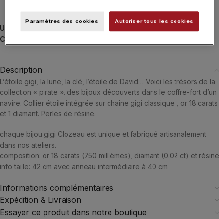
Paramètres des cookies
Autoriser tous les cookies
UGS :
B1ET005
Catégories :
Colliers
,
Colliers
,
GIGI CLOZEAU
,
Pirate
,
Typologies
Description
L’étoile gigi, la lune, la clé, l’étoile de David… Voici les trésors de la
collection « pirate ». des bijoux découverts dans le coffre-fort d’un
navire. Collier étoile intégrée sur chaîne gigi classique , or 18 carats
et 1 diamant. Perles de résine.
chaque bijou gigi Clozeau est unique et fabriqué artisanalement
dans nos ateliers.
composition:
or 18 carats (750 millièmes), diamant (0.02 ct) et résine
info taille:
42 cm avec anneau intermédiaire à 40 cm
Informations complémentaires
Expédition & Livraison
Essayer ce produit dans notre boutique