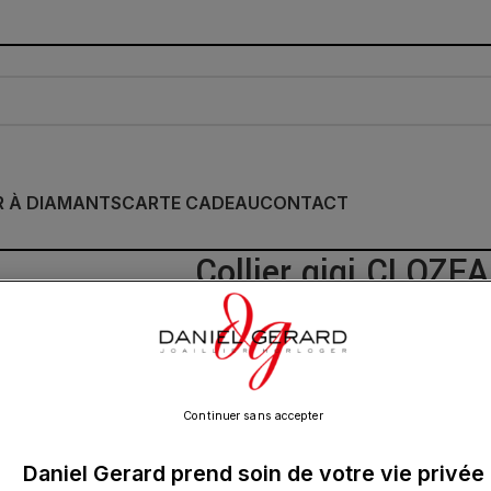
R À DIAMANTS
CARTE CADEAU
CONTACT
Collier gigi CLOZE
Résine Or 42cm
675.00
€
Continuer sans accepter
Daniel Gerard prend soin de votre vie privée
Collier eye nuit sur chaîne classique gigi