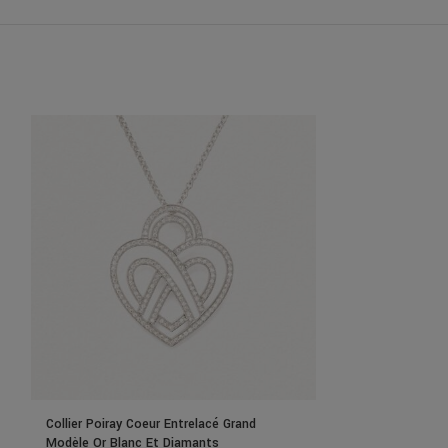
Collier Poiray Coeur Entrelacé Grand
Collier Poiray C
Modèle Or Blanc Et Diamants
Modèle Or Blanc