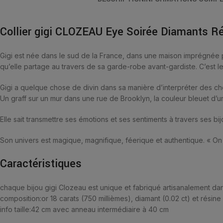
Collier gigi CLOZEAU Eye Soirée Diamants R
Gigi est née dans le sud de la France, dans une maison imprégnée p
qu’elle partage au travers de sa garde-robe avant-gardiste. C’est l
Gigi a quelque chose de divin dans sa manière d’interpréter des chos
Un graff sur un mur dans une rue de Brooklyn, la couleur bleuet d’un
Elle sait transmettre ses émotions et ses sentiments à travers ses bij
Son univers est magique, magnifique, féerique et authentique. « On 
Caractéristiques
chaque bijou gigi Clozeau est unique et fabriqué artisanalement dan
composition:
or 18 carats (750 millièmes), diamant (0.02 ct) et résine
info taille:
42 cm avec anneau intermédiaire à 40 cm