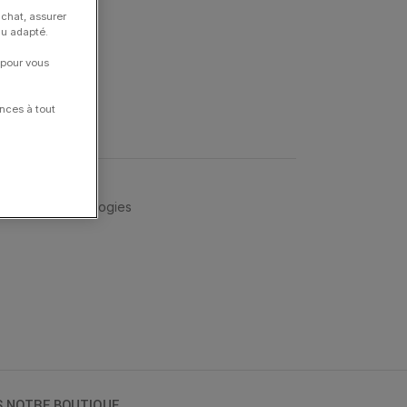
achat, assurer
nu adapté.
 pour vous
nces à tout
 CLOZEAU
,
Typologies
S NOTRE BOUTIQUE