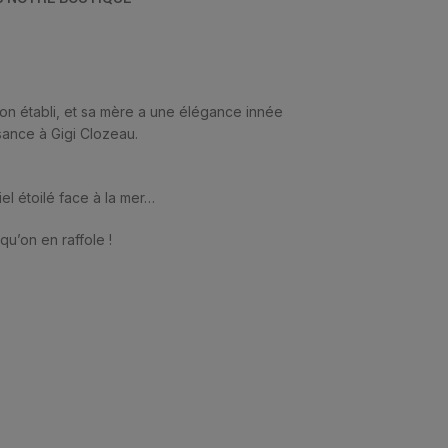
son établi, et sa mère a une élégance innée
sance à Gigi Clozeau.
el étoilé face à la mer…
qu’on en raffole !