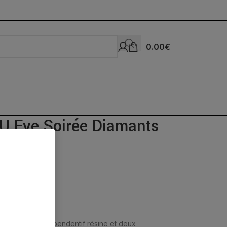
0.00
€
AU Eye Soirée Diamants
 en or 18 carats, pendentif résine et deux