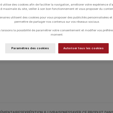
diamants.
d utilise des cookies afin de faciliter la navigation, améliorer votre expérience d'
ité maximale du site, veiller à son bon fonctionnement et vous proposer du conte
RÉSINE
enaires utilisent des cookies pour vous proposer des publicités personnalisées et
permettre de partager nos contenus sur vos réseaux sociaux.
MATIÈRE
laissons la possibilité de paramétrer votre consentement et modifier vos préfére
moment.
Paramètres des cookies
Autoriser tous les cookies
UGS :
B1EY007
Catégories :
Colliers
,
Colliers
,
Eye
,
GIGI
ÉMENTAIRES
EXPÉDITION & LIVRAISON
ESSAYER CE PRODUIT DAN