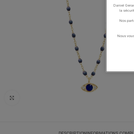
Daniel Gerar
la sécur
Nos part
Nous vous 
Click to enlarge
DESCRIPTION
INFORMATIONS COMPL