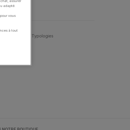
achat, assurer
nu adapté.
 pour vous
nces à tout
,
GIGI CLOZEAU
,
Typologies
S NOTRE BOUTIQUE