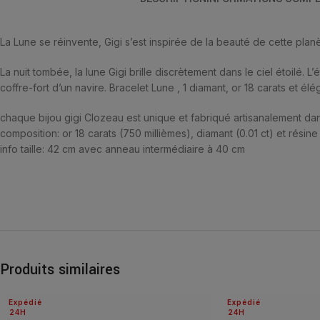
La Lune se réinvente, Gigi s’est inspirée de la beauté de cette plan
La nuit tombée, la lune Gigi brille discrètement dans le ciel étoilé. L’
coffre-fort d’un navire. Bracelet Lune , 1 diamant, or 18 carats et él
chaque bijou gigi Clozeau est unique et fabriqué artisanalement dan
composition: or 18 carats (750 millièmes), diamant (0.01 ct) et résine
info taille: 42 cm avec anneau intermédiaire à 40 cm
Produits similaires
Expédié
Expédié
24H
24H