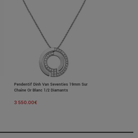
Pendentif Dinh Van Seventies 19mm Sur
Bracelet Dinh V
Chaîne Or Blanc 1/2 Diamants
Black 18Mm Arg
3 550.00
€
340.00
€