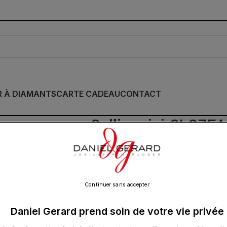
R À DIAMANTS
CARTE CADEAU
CONTACT
Collier gigi CLOZE
800.00
€
Continuer sans accepter
RÉSINE
Daniel Gerard prend soin de votre vie privée