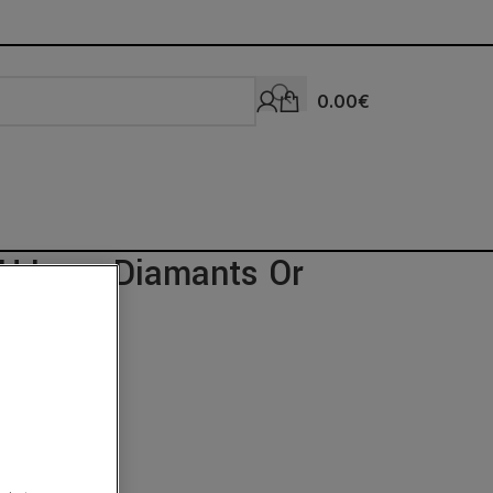
0.00
€
AU Lune Diamants Or