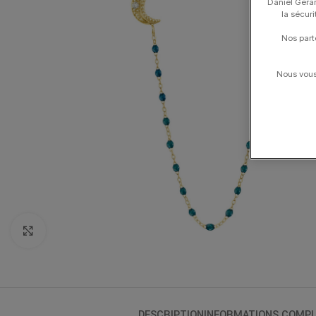
Daniel Gerar
la sécur
Nos part
Nous vous 
Click to enlarge
DESCRIPTION
INFORMATIONS COMPL