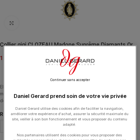
Click to enlarge
Collier gigi CLOZEAU Madone Suprême Diamants Or
1 195.00
€
Continuer sans accepter
Elle nous protège au quotidien, tel un précieux talisman. Collier
madone suprême gigi CLOZEAU or 18 carats, 12 diamants et perles
Daniel Gerard prend soin de votre vie privée
de résine.
Daniel Gerard utilise des cookies afin de faciliter la navigation,
RÉSINE
améliorer votre expérience d'achat, assurer la sécurité maximale du
site, veiller à son bon fonctionnement et vous proposer du contenu
adapté.
Nos partenaires utilisent des cookies pour vous proposer des