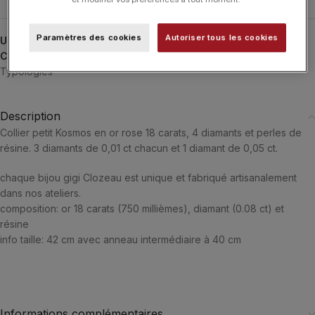
Paramètres des cookies
Autoriser tous les cookies
UGS :
B1KS001
Catégories :
Classique
,
Colliers
,
Colliers
,
GIGI CLOZEAU
,
Typologies
Description
Collier petit Kosmos en or rose 18 carats, 4 diamants et perles de
résine. 3 diamants de 0,01 ct chacun et 1 diamant de 0,05 ct.
chaque bijou gigi Clozeau est unique et fabriqué artisanalement
dans nos ateliers.
composition: or 18 carats (750 millièmes), diamant (0.08 ct) et
résine
info taille: 42 cm avec anneau intermédiaire à 40 cm
Informations complémentaires