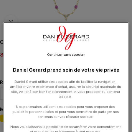
Click to enlarge
Collier gigi CLOZEAU Petit Kosmos Diamants Or
885.00
€
Continuer sans accepter
Daniel Gerard prend soin de votre vie privée
RÉSINE
Daniel Gerard utilise des cookies afin de faciliter la navigation,
améliorer votre expérience d'achat, assurer la sécurité maximale du
site, veiller à son bon fonctionnement et vous proposer du contenu
adapté.
Nos partenaires utilisent des cookies pour vous proposer des
MATIÈRE
OR JAUNE
publicités personnalisées et pour vous permettre de partager nos
contenus sur vos réseaux sociaux.
Nous vous laissons la possibilité de paramétrer votre consentement
Effacer
et modifier vos préférences à tout moment.