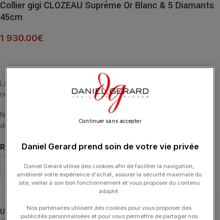
Collier gigi CLOZEAU Suprême Or Blanc & 5 Diamants
45cm
1 930.00
€
La féerie de cette nouvelle collection gigi CLOZEAU continue de
nous faire voyager dans le monde merveilleux de la joaillerie.
Notre intemporel collier Gigi Classique s’habille de 5 diamants et
Continuer sans accepter
devient Gigi Suprême!
Daniel Gerard prend soin de votre vie privée
RÉSINE
Daniel Gerard utilise des cookies afin de faciliter la navigation,
améliorer votre expérience d'achat, assurer la sécurité maximale du
site, veiller à son bon fonctionnement et vous proposer du contenu
adapté.
Nos partenaires utilisent des cookies pour vous proposer des
UGS :
B1GS005-OB
publicités personnalisées et pour vous permettre de partager nos