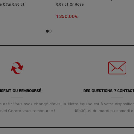
e C?ur 0,50 ct
0,07 ct Or Rose
1 350.00
€
ISFAIT OU REMBOURSÉ
DES QUESTIONS ? CONTAC
oursé : Vous avez changé d'avis, la
Notre équipe est à votre disposition
Daniel Gerard vous rembourse !
18h30, et du mardi au samedi d