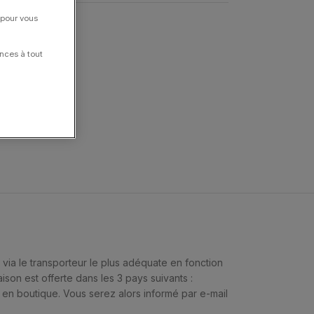
 pour vous
nces à tout
ia le transporteur le plus adéquate en fonction
ison est offerte dans les 3 pays suivants :
s en boutique. Vous serez alors informé par e-mail