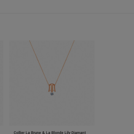
Collier La Brune & La Blonde Lily Diamant
Collier La Brune