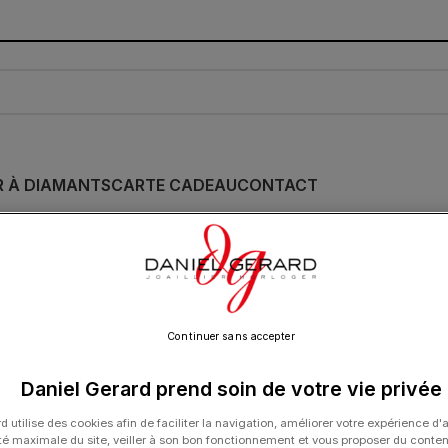
R À DIAMANTS
CARTE CADEAU
CONTACT
Collier La Brune & 
Diamants 0.40 cara
2 750.00
€
Continuer sans accepter
Daniel Gerard prend soin de votre vie privée
d utilise des cookies afin de faciliter la navigation, améliorer votre expérience d'
ité maximale du site, veiller à son bon fonctionnement et vous proposer du conte