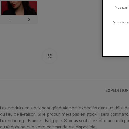
Nos part
Nous vous 
Click to enlarge
EXPÉDITION
Les produits en stock sont généralement expédiés dans un délai de 
du lieu de livraison. Si le produit n'est pas en stock il sera comma
Luxembourg - France - Belgique. Si vous souhaitez être accueilli par
ou téléphone que votre commande est disponible.