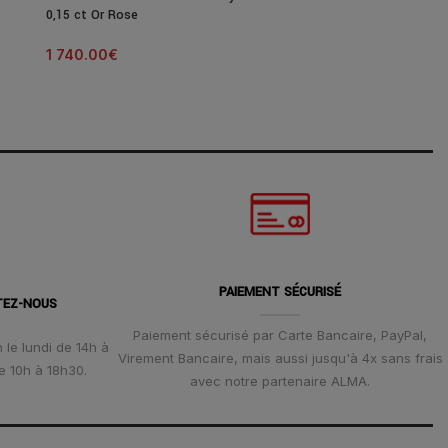
0,15 ct Or Rose
Bleu 0,13 ct
1 740.00
€
1 190.00
€
PAIEMENT SÉCURISÉ
TEZ-NOUS
Paiement sécurisé par Carte Bancaire, PayPal,
 le lundi de 14h à
Virement Bancaire, mais aussi jusqu'à 4x sans frais
e 10h à 18h30.
avec notre partenaire ALMA.