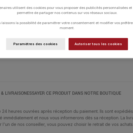
enaires utilisent des cookies pour vous proposer des publicités personnalisées et
UGS :
CL0022PGDI
permettre de partager nos contenus sur vos réseaux sociaux.
Catégorie :
LA BRUNE ET LA BLONDE
laissons la possibilité de paramétrer votre consentement et modifier vos préfére
moment.
Paramètres des cookies
Autoriser tous les cookies
 & LIVRAISON
ESSAYER CE PRODUIT DANS NOTRE BOUTIQUE
24 heures ouvrées après réception du paiement. Ils sont expédiés v
ndé immédiatement et nous vous informerons dès sa réception. La livra
 l'un de nos conseiller, vous pouvez choisir le retrait de vos achat