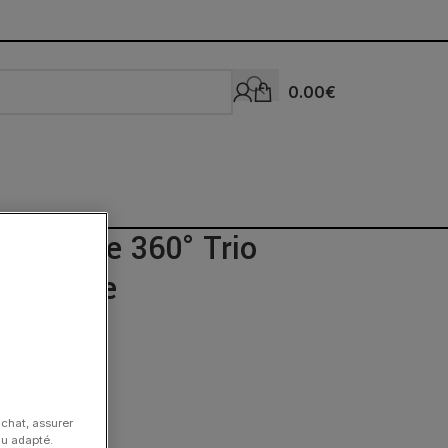
0.00
€
La Blonde 360° Trio
t or rose
achat, assurer
nu adapté.