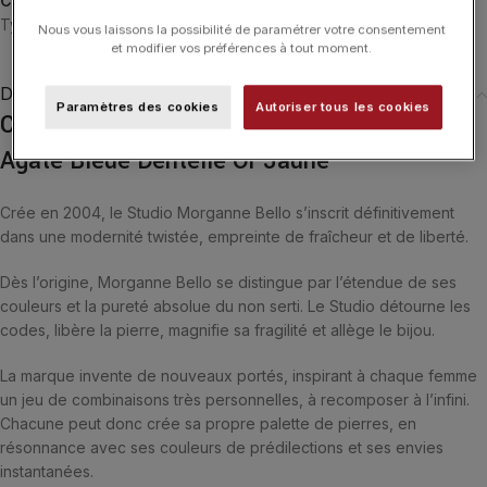
Catégories :
Colliers
,
Colliers
,
Friandise
,
MORGANNE BELLO
,
Typologies
Nous vous laissons la possibilité de paramétrer votre consentement
et modifier vos préférences à tout moment.
Description
Paramètres des cookies
Autoriser tous les cookies
Collier Morganne Bello Friandise Coussin
Agate Bleue Dentelle Or Jaune
Crée en 2004, le Studio Morganne Bello s’inscrit définitivement
dans une modernité twistée, empreinte de fraîcheur et de liberté.
Dès l’origine, Morganne Bello se distingue par l’étendue de ses
couleurs et la pureté absolue du non serti. Le Studio détourne les
codes, libère la pierre, magnifie sa fragilité et allège le bijou.
La marque invente de nouveaux portés, inspirant à chaque femme
un jeu de combinaisons très personnelles, à recomposer à l’infini.
Chacune peut donc crée sa propre palette de pierres, en
résonnance avec ses couleurs de prédilections et ses envies
instantanées.