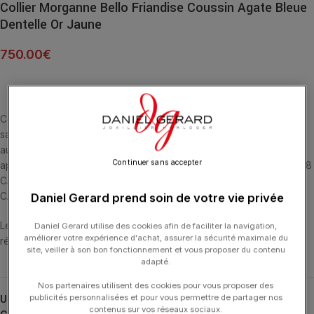
Collier Morganne Bello Friandise Coussin Agate Bleue
Dentelle Or Jaune
750.00
€
Cette collection emblématique met les pierres fines en majesté,
sans griffe, ni serti, au contact de la peau. La taille en « coussin »
aux multiples facettes apporte douceur et élégance. L’Agate
Continuer sans accepter
apporte Force et Protection contre le Stress. COLLIER OR JAUNE 18
CARATS ET AGATE BLEUE DENTELLE MULTI-FACETTÉE (5,55
CARATS).
Daniel Gerard prend soin de votre vie privée
Les colliers ont une longueur de 42 cm et ont 3 anneaux de
Daniel Gerard utilise des cookies afin de faciliter la navigation,
améliorer votre expérience d'achat, assurer la sécurité maximale du
réglage.
site, veiller à son bon fonctionnement et vous proposer du contenu
adapté.
Nos partenaires utilisent des cookies pour vous proposer des
publicités personnalisées et pour vous permettre de partager nos
UGS :
1013YB1A104
contenus sur vos réseaux sociaux.